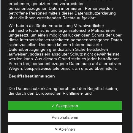
E-Mail: helmut_kaplan (at) yahoo.de
erhobenen, genutzten und verarbeiteten
personenbezogenen Daten informieren. Ferner werden
Helmut F. Kaplan unterstützen
betroffene Personen mittels dieser Datenschutzerklärung
Inhaltlich verantwortlich:
über die ihnen zustehenden Rechte aufgeklärt.
Kontakt
Helmut F. Kaplan
Wir haben als für die Verarbeitung Verantwortlicher
zahlreiche technische und organisatorische Maßnahmen
Petersbrunnstraße 9
umgesetzt, um einen möglichst lückenlosen Schutz der über
A-5020 Salzburg
diese Internetseite verarbeiteten personenbezogenen Daten
sicherzustellen. Dennoch können Internetbasierte
Telefonnummer: 0699-123 70 307
Datenübertragungen grundsätzlich Sicherheitslücken
aufweisen, sodass ein absoluter Schutz nicht gewährleistet
E-Mail: helmut_kaplan (at) yahoo.de
werden kann. Aus diesem Grund steht es jeder betroffenen
Person frei, personenbezogene Daten auch auf alternativen
Bildnachweise:
Helmut Kaplan jun., Jo Frederiks, Peta,
Wegen, beispielsweise telefonisch, an uns zu übermitteln.
Pixabay, Medienagentur Buchbande
Begriffsbestimmungen
Website und Konzept:
Presse- und Medienbüro
Die Datenschutzerklärung beruht auf den Begrifflichkeiten,
Maximale Wirkung
die durch den Europäischen Richtlinien- und
Verordnungsgeber beim Erlass der Datenschutz-
wp-theme: Kadence
Grundverordnung (DS-GVO) verwendet wurden. Unsere
✓ Akzeptieren
Datenschutzerklärung soll sowohl für die Öffentlichkeit als
auch für unsere Kunden und Geschäftspartner einfach lesbar
und verständlich sein. Um dies zu gewährleisten, möchten
Personalisieren
wir vorab die verwendeten Begrifflichkeiten erläutern.
✕ Ablehnen
Wir verwenden in dieser Datenschutzerklärung unter