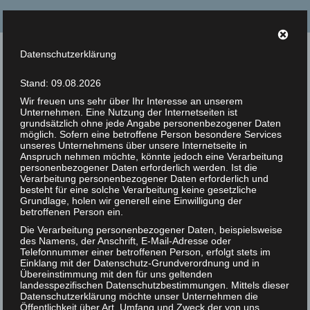
Suche
nach:
Datenschutzerklärung
Tierrechte Kaplan
Stand: 09.08.2026
Helmut F. Kaplan – Philosoph und Autor
Wir freuen uns sehr über Ihr Interesse an unserem
Unternehmen. Eine Nutzung der Internetseiten ist
Menü
grundsätzlich ohne jede Angabe personenbezogener Daten
möglich. Sofern eine betroffene Person besondere Services
unseres Unternehmens über unsere Internetseite in
Anspruch nehmen möchte, könnte jedoch eine Verarbeitung
Zur Person
Impressum
personenbezogener Daten erforderlich werden. Ist die
Verarbeitung personenbezogener Daten erforderlich und
Artikel
besteht für eine solche Verarbeitung keine gesetzliche
Grundlage, holen wir generell eine Einwilligung der
betroffenen Person ein.
Betreiber dieser Seite:
Bücher
Die Verarbeitung personenbezogener Daten, beispielsweise
des Namens, der Anschrift, E-Mail-Adresse oder
Helmut F. Kaplan
Zitate
Telefonnummer einer betroffenen Person, erfolgt stets im
Petersbrunnstraße 9
Einklang mit der Datenschutz-Grundverordnung und in
A-5020 Salzburg
Photos
Übereinstimmung mit den für uns geltenden
landesspezifischen Datenschutzbestimmungen. Mittels dieser
Datenschutzerklärung möchte unser Unternehmen die
Telefonnummer: 0699-123 70 307
Animal Rights Art
Öffentlichkeit über Art, Umfang und Zweck der von uns