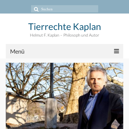
Suche
nach:
Tierrechte Kaplan
Helmut F. Kaplan – Philosoph und Autor
Menü
Zur Person
Artikel
Bücher
Zitate
Photos
Animal Rights Art