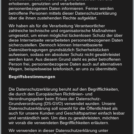
erhobenen, genutzten und verarbeiteten
15.11.2017
personenbezogenen Daten informieren. Ferner werden
Helmut F. Kaplan unterstützen
Genre:
Gesellschaft
betroffene Personen mittels dieser Datenschutzerklärung
Seiten:
über die ihnen zustehenden Rechte aufgeklärt.
108
Kontakt
ISBN13:
978-3746014364
Wir haben als für die Verarbeitung Verantwortlicher
zahlreiche technische und organisatorische Maßnahmen
umgesetzt, um einen möglichst lückenlosen Schutz der über
diese Internetseite verarbeiteten personenbezogenen Daten
Kaufen Sie das Buch:
sicherzustellen. Dennoch können Internetbasierte
Datenübertragungen grundsätzlich Sicherheitslücken
Amazon
,
Thalia
,
bücher.de
aufweisen, sodass ein absoluter Schutz nicht gewährleistet
Einst gehörte die
werden kann. Aus diesem Grund steht es jeder betroffenen
antispeziesistische Tierrechtsbewegung zu den großen
Person frei, personenbezogene Daten auch auf alternativen
Wegen, beispielsweise telefonisch, an uns zu übermitteln.
Reformbewegungen. Während aber etwa die antisexistische
Frauenrechtsbewegung phänomenale Fortschritte feiert, hat der
Begriffsbestimmungen
politische Stellenwert der Tierrechtsbewegung ständig
Die Datenschutzerklärung beruht auf den Begrifflichkeiten,
abgenommen.
Damit dürfen wir uns nicht abfinden, denn
die durch den Europäischen Richtlinien- und
Tierrechte sind
der
mögliche Hebel für die Überwindung des
Verordnungsgeber beim Erlass der Datenschutz-
allgegenwärtigen Speziesismus, der willkürlichen
Grundverordnung (DS-GVO) verwendet wurden. Unsere
Datenschutzerklärung soll sowohl für die Öffentlichkeit als
Diskriminierung aufgrund der Spezies. Anstatt Tierrechte
auch für unsere Kunden und Geschäftspartner einfach lesbar
fallenzulassen oder obskuren Sektierern zu überlassen, sollten
und verständlich sein. Um dies zu gewährleisten, möchten
die Gründe, warum es die Tierrechtsbewegung so schwer hat,
wir vorab die verwendeten Begrifflichkeiten erläutern.
analysiert werden - um auf dieser Basis einen neuen Anlauf
Wir verwenden in dieser Datenschutzerklärung unter