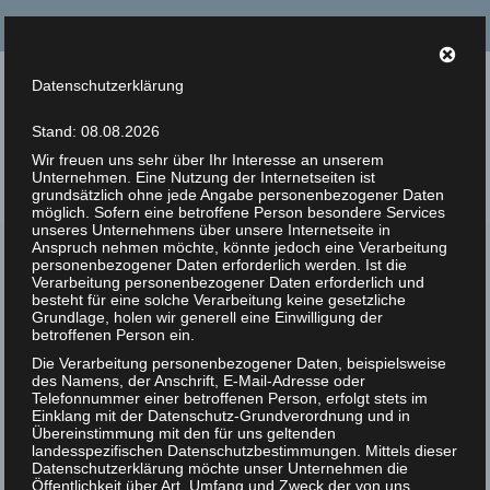
Suche
nach:
Datenschutzerklärung
Tierrechte Kaplan
Stand: 08.08.2026
Helmut F. Kaplan – Philosoph und Autor
Wir freuen uns sehr über Ihr Interesse an unserem
Unternehmen. Eine Nutzung der Internetseiten ist
Menü
grundsätzlich ohne jede Angabe personenbezogener Daten
möglich. Sofern eine betroffene Person besondere Services
unseres Unternehmens über unsere Internetseite in
Anspruch nehmen möchte, könnte jedoch eine Verarbeitung
Tierrechte – Das Ende
Zur Person
personenbezogener Daten erforderlich werden. Ist die
Verarbeitung personenbezogener Daten erforderlich und
einer Illusion?
7
Artikel
besteht für eine solche Verarbeitung keine gesetzliche
Grundlage, holen wir generell eine Einwilligung der
FEB 2020
betroffenen Person ein.
Bücher
|
0
Titel:
Die Verarbeitung personenbezogener Daten, beispielsweise
Tierrechte - Das
des Namens, der Anschrift, E-Mail-Adresse oder
Zitate
Ende einer Illusion?
Telefonnummer einer betroffenen Person, erfolgt stets im
Serie:
Tierrechte
Einklang mit der Datenschutz-Grundverordnung und in
Photos
Übereinstimmung mit den für uns geltenden
Veröffentlicht von:
Helmut
landesspezifischen Datenschutzbestimmungen. Mittels dieser
F. Kaplan
Datenschutzerklärung möchte unser Unternehmen die
Animal Rights Art
Veröffentlichungsdatum:
Öffentlichkeit über Art, Umfang und Zweck der von uns