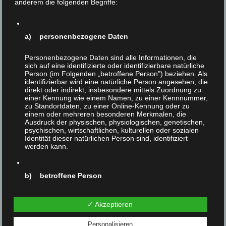
anderem die folgenden Begriffe:
nehmen zu können.
Haben erst einmal die absurden Sprüche über „kleinbäuerliche
Strukturen“, „bio“, „öko“, „artgerecht“, „bewußt essen“,
„regional genießen“,„Respekt vor Tieren“ usw. die Wahrheit
a) personenbezogene Daten
vollends verdeckt - dann ist es zu spät.
Personenbezogene Daten sind alle Informationen, die
sich auf eine identifizierte oder identifizierbare natürliche
Nächster Beitrag
Person (im Folgenden „betroffene Person") beziehen. Als
identifizierbar wird eine natürliche Person angesehen, die
direkt oder indirekt, insbesondere mittels Zuordnung zu
einer Kennung wie einem Namen, zu einer Kennnummer,
zu Standortdaten, zu einer Online-Kennung oder zu
einem oder mehreren besonderen Merkmalen, die
Ausdruck der physischen, physiologischen, genetischen,
Ähnliche Beiträge
psychischen, wirtschaftlichen, kulturellen oder sozialen
Identität dieser natürlichen Person sind, identifiziert
werden kann.
b) betroffene Person
Betroffene Person ist jede identifizierte oder
✓ Akzeptieren
identifizierbare natürliche Person, deren
personenbezogene Daten von dem für die Verarbeitung
Verantwortlichen verarbeitet werden.
Personalisieren