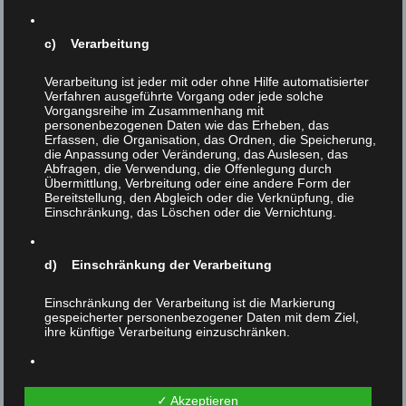
Phänomene dergestalt, daß sie auf allen Ebenen in allen
Abstufungen abliefen: auf der persönlichen,
gesellschaftlichen, politischen und rechtlichen Ebene,
c) Verarbeitung
von „gemäßigten“ bis zu „radikalen“ Positionen.
Verarbeitung ist jeder mit oder ohne Hilfe automatisierter
Den Kampf um die Befreiung der Tiere auf einen
Verfahren ausgeführte Vorgang oder jede solche
Vorgangsreihe im Zusammenhang mit
Ausschnitt aus diesem Gesamtwirkspektrum beschränken
personenbezogenen Daten wie das Erheben, das
zu wollen, wäre nicht nur naiv und unrealistisch, sondern
Erfassen, die Organisation, das Ordnen, die Speicherung,
die Anpassung oder Veränderung, das Auslesen, das
vor allem auch unverantwortlich.
Abfragen, die Verwendung, die Offenlegung durch
Übermittlung, Verbreitung oder eine andere Form der
Exakt dies, eine eingeschränkte und einseitige
Bereitstellung, den Abgleich oder die Verknüpfung, die
Vorgangsweise, wird aber ununterbrochen von allen
Einschränkung, das Löschen oder die Vernichtung.
Seiten – nicht nur von den Tierausbeutern, sondern auch
von den „Tierschützern“ – gefordert: Es vergeht kein Tag,
d) Einschränkung der Verarbeitung
an dem nicht ein Verein einem anderen vorwirft, zu
„emotional“, zu „rational“, zu „gemäßigt“ oder zu
Einschränkung der Verarbeitung ist die Markierung
„radikal“ zu sein. Damit muß Schluß sein. Die Befreiung
gespeicherter personenbezogener Daten mit dem Ziel,
der Tiere bedarf aller Wirkkräfte. Nur eine ganzheitliche
ihre künftige Verarbeitung einzuschränken.
Bewegung, die alle Aspekte und alle Facetten eines
historischen Umbruchs beinhaltet, kann die Tiere aus
e) Profiling
ihrer unverschuldeten jahrtausendelangen Knechtschaft
✓ Akzeptieren