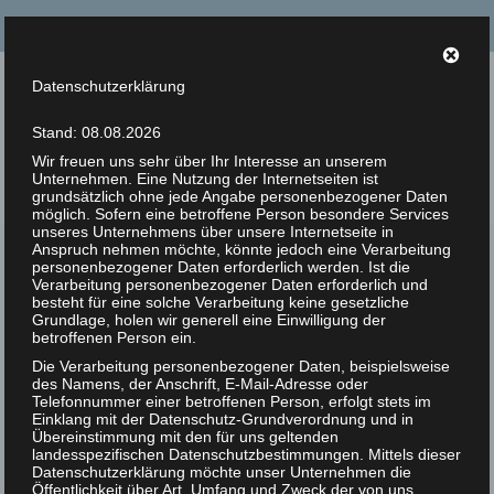
Suche
nach:
Datenschutzerklärung
Tierrechte Kaplan
Stand: 08.08.2026
Helmut F. Kaplan – Philosoph und Autor
Wir freuen uns sehr über Ihr Interesse an unserem
Unternehmen. Eine Nutzung der Internetseiten ist
Menü
grundsätzlich ohne jede Angabe personenbezogener Daten
möglich. Sofern eine betroffene Person besondere Services
unseres Unternehmens über unsere Internetseite in
Anspruch nehmen möchte, könnte jedoch eine Verarbeitung
Zur Person
personenbezogener Daten erforderlich werden. Ist die
Wie radikal muß die
Verarbeitung personenbezogener Daten erforderlich und
28
Artikel
besteht für eine solche Verarbeitung keine gesetzliche
Tierrechtsbewegung
Grundlage, holen wir generell eine Einwilligung der
JUL 2017
betroffenen Person ein.
sein?
Bücher
Die Verarbeitung personenbezogener Daten, beispielsweise
des Namens, der Anschrift, E-Mail-Adresse oder
Zitate
Telefonnummer einer betroffenen Person, erfolgt stets im
Veröffentlicht in:
Unkategorisiert
|
0
Einklang mit der Datenschutz-Grundverordnung und in
Wie radikal muß die Tierrechtsbewegung sein?
Photos
Übereinstimmung mit den für uns geltenden
landesspezifischen Datenschutzbestimmungen. Mittels dieser
Datenschutzerklärung möchte unser Unternehmen die
Helmut F. Kaplan
Animal Rights Art
Öffentlichkeit über Art, Umfang und Zweck der von uns