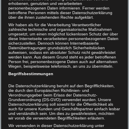
erhobenen, genutzten und verarbeiteten
Vergessen wir nicht, daß die Tiere ihr schreckliches
personenbezogenen Daten informieren. Ferner werden
Helmut F. Kaplan unterstützen
Schicksal vor nicht langer Zeit mit anderen Rechtlosen
betroffene Personen mittels dieser Datenschutzerklärung
über die ihnen zustehenden Rechte aufgeklärt.
teilten, „daß der Platz ‚extra muros‘, außerhalb des
Kontakt
Bereiches der konventionellen Ethik, den heute nur noch
Wir haben als für die Verarbeitung Verantwortlicher
zahlreiche technische und organisatorische Maßnahmen
die Tiere einnehmen, gestern … mit … Sklaven,
umgesetzt, um einen möglichst lückenlosen Schutz der über
Leibeigenen, Ungläubigen, Indianern, Negern und
diese Internetseite verarbeiteten personenbezogenen Daten
sicherzustellen. Dennoch können Internetbasierte
Angehörigen anderer als ‚untermenschlich‘ gestempelten
Datenübertragungen grundsätzlich Sicherheitslücken
Menschengruppen geteilt wurde, die alle ‚wie Tiere‘
aufweisen, sodass ein absoluter Schutz nicht gewährleistet
behandelt und demnach gejagt, gequält und getötet
werden kann. Aus diesem Grund steht es jeder betroffenen
Person frei, personenbezogene Daten auch auf alternativen
wurden.“ (Godofredo Stutzin)
Wegen, beispielsweise telefonisch, an uns zu übermitteln.
Die Tiere sind als letzte Rechtlose übriggeblieben. In
Begriffsbestimmungen
folgendem historischen Detail kommt dies anschaulich
Die Datenschutzerklärung beruht auf den Begrifflichkeiten,
zum Ausdruck: 1865 wurde in Amerika jedem
die durch den Europäischen Richtlinien- und
freigelassenen Sklaven neben einem Stück Land auch ein
Verordnungsgeber beim Erlass der Datenschutz-
Maulesel zugesagt. (Eine Frage der Ehre, Profil, 32, 2001)
Grundverordnung (DS-GVO) verwendet wurden. Unsere
Datenschutzerklärung soll sowohl für die Öffentlichkeit als
Die ehemaligen Sklaven sollten nun also ihrerseits einen
auch für unsere Kunden und Geschäftspartner einfach lesbar
Sklaven, nämlich ein Tier, erhalten. Damit endete die
und verständlich sein. Um dies zu gewährleisten, möchten
„Befreiungskette“ vorerst. Die Tiere befinden sich noch
wir vorab die verwendeten Begrifflichkeiten erläutern.
immer in Gefangenschaft, sie sind noch immer Sklaven,
Wir verwenden in dieser Datenschutzerklärung unter