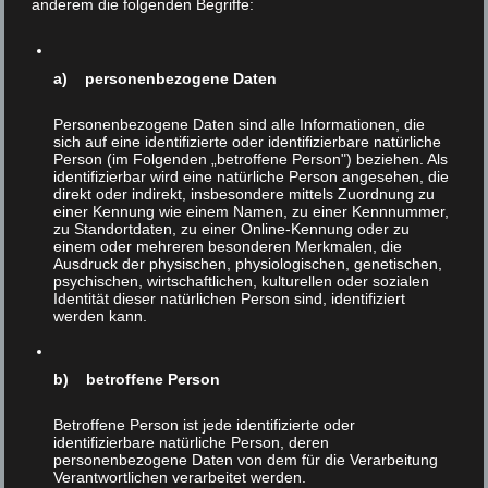
anderem die folgenden Begriffe:
die letzten „legalen“ Sklaven auf der Welt.
Aus der einstigen Gemeinsamkeit von Tieren und
anderen Unterdrückten gilt es, für heute Lehren zu
a) personenbezogene Daten
ziehen: An den bereits erfolgten und erfolgreichen
Befreiungsbewegungen, etwa der Sklaven, der Schwarzen
Personenbezogene Daten sind alle Informationen, die
sich auf eine identifizierte oder identifizierbare natürliche
oder der Frauen, können wir studieren, wie solche
Person (im Folgenden „betroffene Person") beziehen. Als
Prozesse ablaufen. Diese Bewegungen können uns als
identifizierbar wird eine natürliche Person angesehen, die
Orientierung für die Befreiung der Tiere dienen.
direkt oder indirekt, insbesondere mittels Zuordnung zu
einer Kennung wie einem Namen, zu einer Kennnummer,
zu Standortdaten, zu einer Online-Kennung oder zu
Wohlgemerkt: Es geht hier schlicht darum festzustellen,
einem oder mehreren besonderen Merkmalen, die
wie frühere Befreiungsbewegungen erfolgt sind – um
Ausdruck der physischen, physiologischen, genetischen,
daraus Schlüsse für die Befreiung der Tiere zu ziehen.
psychischen, wirtschaftlichen, kulturellen oder sozialen
Identität dieser natürlichen Person sind, identifiziert
Dieser Punkt ist wichtig, wird doch der
werden kann.
Tierrechtsbewegung immer wieder vorgworfen, zu
„extrem“, zu „radikal“ usw. zu sein. Aufzuzeigen, wie
historische Ereignisse faktisch verliefen, kann aber
b) betroffene Person
legitimerweise nicht kritisiert werden.
Betroffene Person ist jede identifizierte oder
Und wenn man sich diese Prozesse ansieht, erkennt man:
identifizierbare natürliche Person, deren
personenbezogene Daten von dem für die Verarbeitung
Hier handelt es sich durchgängig um ganzheitliche
Verantwortlichen verarbeitet werden.