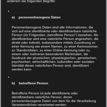
anderem die folgenden Begriffe:
„Meeresfrüchte“ für leidensfähige Lebewesen ein
Musterbeispiel für die Verharmlosung, Verleugnung und
Verdrängung unserer Tyrannei gegenüber Tieren. Eine
schamlosere Verniedlichung als empfindsame Wesen
a) personenbezogene Daten
sprachlich und damit moralisch kurzerhand in Pflanzen
Personenbezogene Daten sind alle Informationen, die
zu verwandeln, ist kaum denkbar.
sich auf eine identifizierte oder identifizierbare natürliche
Person (im Folgenden „betroffene Person") beziehen. Als
Fische sind in mehrfacher Hinsicht die größten Opfer
identifizierbar wird eine natürliche Person angesehen, die
menschlicher Gedankenlosigkeit und Gemeinheit. Zwei
direkt oder indirekt, insbesondere mittels Zuordnung zu
einer Kennung wie einem Namen, zu einer Kennnummer,
Beispiele: Sie profitieren überhaupt nicht vom
zu Standortdaten, zu einer Online-Kennung oder zu
gesundheitlichen Trend, weniger oder kein Fleisch zu
einem oder mehreren besonderen Merkmalen, die
essen. Im Gegenteil: sie gelten als besonders wertvolle
Ausdruck der physischen, physiologischen, genetischen,
psychischen, wirtschaftlichen, kulturellen oder sozialen
Nahrungsmittel und werden daher auch von jenen
Identität dieser natürlichen Person sind, identifiziert
bevorzugt verzehrt, die aus gesundheitlichen Gründen
werden kann.
auf „richtiges Fleisch“ verzichten. Zweitens: Auch viele
jener Menschen, die ein (Halb-)Bewußtsein in bezug auf
b) betroffene Person
unser Unrecht gegenüber Tieren entwickelt haben,
erblicken im Essen von Fischen kaum ein moralisches
Betroffene Person ist jede identifizierte oder
Problem – es sind ja keine „wirklichen Tiere“, sondern,
identifizierbare natürliche Person, deren
siehe oben, eigentlich eher „Früchte“!
personenbezogene Daten von dem für die Verarbeitung
Verantwortlichen verarbeitet werden.