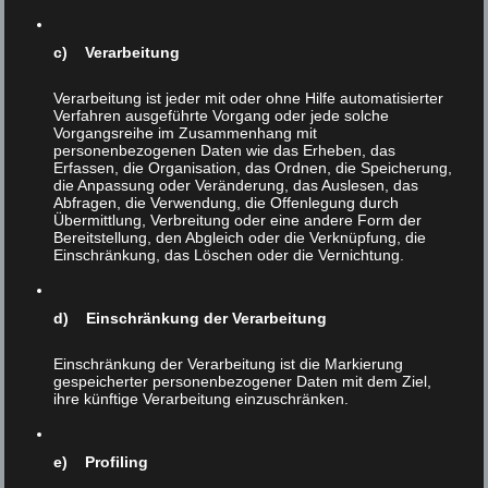
Fische sind in der Tat ein besonders trauriges Kapitel der
Mensch-Tier-Beziehung. Für die Fische, weil sie von der
c) Verarbeitung
Bewußtseinsveränderung, die in den letzten Jahrzehnten
in bezug auf unseren Umgang mit Tieren stattgefunden
Verarbeitung ist jeder mit oder ohne Hilfe automatisierter
hat, am wenigsten profitiert haben. Für die Menschen,
Verfahren ausgeführte Vorgang oder jede solche
weil die Behandlung von Fischen unsere armselige
Vorgangsreihe im Zusammenhang mit
personenbezogenen Daten wie das Erheben, das
intellektuelle und moralische Beschaffenheit drastisch
Erfassen, die Organisation, das Ordnen, die Speicherung,
verdeutlicht.
die Anpassung oder Veränderung, das Auslesen, das
Abfragen, die Verwendung, die Offenlegung durch
Aufgrund der Zahl der betroffenen Tiere zeigt unsere
Übermittlung, Verbreitung oder eine andere Form der
Bereitstellung, den Abgleich oder die Verknüpfung, die
Ausbeutung von Fischen aber auch wie im Brennspiegel
Einschränkung, das Löschen oder die Vernichtung.
den Unterschied zwischen Tierschutz und Tierrechten –
und die Notwendigkeit, letztere zu erkennen und zu
verwirklichen: je größer die Zahl der Betroffenen, desto
d) Einschränkung der Verarbeitung
größer auch die Gefahr, den einzelnen, das Recht des
einzelnen, zu übersehen. Und exakt dies ist der
Einschränkung der Verarbeitung ist die Markierung
gespeicherter personenbezogener Daten mit dem Ziel,
Kardinalfehler des traditionellen Tierschutzes.
ihre künftige Verarbeitung einzuschränken.
Tierschutz, und das heißt meist kollektiven Tierschutz,
vor allem Artenschutz, betreiben auch jene, die sich an
e) Profiling
Deck von
Greenpeace
-Schiffen für den Schutz