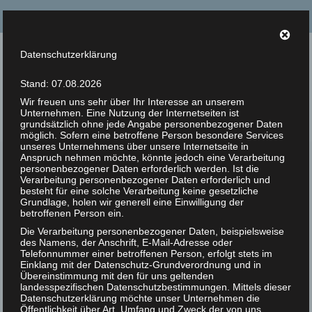
Suche
nach:
Datenschutzerklärung
Tierrechte Kaplan
Stand: 07.08.2026
Helmut F. Kaplan – Philosoph und Autor
Wir freuen uns sehr über Ihr Interesse an unserem
Unternehmen. Eine Nutzung der Internetseiten ist
Menü
grundsätzlich ohne jede Angabe personenbezogener Daten
möglich. Sofern eine betroffene Person besondere Services
unseres Unternehmens über unsere Internetseite in
Anspruch nehmen möchte, könnte jedoch eine Verarbeitung
Zur Person
personenbezogener Daten erforderlich werden. Ist die
Tierrechte und Fische
Verarbeitung personenbezogener Daten erforderlich und
21
Artikel
besteht für eine solche Verarbeitung keine gesetzliche
Grundlage, holen wir generell eine Einwilligung der
OKT 2017
Veröffentlicht in:
Unkategorisiert
|
0
betroffenen Person ein.
Bücher
Tierrechte und Fische
Die Verarbeitung personenbezogener Daten, beispielsweise
des Namens, der Anschrift, E-Mail-Adresse oder
Zitate
Telefonnummer einer betroffenen Person, erfolgt stets im
Helmut F. Kaplan
Einklang mit der Datenschutz-Grundverordnung und in
Photos
Übereinstimmung mit den für uns geltenden
Meine frühesten Kindheitserinnerungen an die
landesspezifischen Datenschutzbestimmungen. Mittels dieser
Datenschutzerklärung möchte unser Unternehmen die
Ausbeutung von Tieren betreffen Fische bzw.
Animal Rights Art
Öffentlichkeit über Art, Umfang und Zweck der von uns