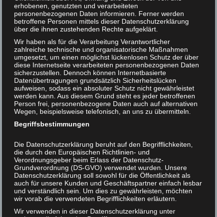
siebziger und achtziger Jahren des vorigen Jahrhunderts,
erhobenen, genutzten und verarbeiteten
personenbezogenen Daten informieren. Ferner werden
Helmut F. Kaplan unterstützen
waren „Tierbefreiungen“ an der Tagesordnung: Tiere
betroffene Personen mittels dieser Datenschutzerklärung
wurden von Aktivisten aus Ställen, Versuchslabors usw.
über die ihnen zustehenden Rechte aufgeklärt.
Kontakt
befreit, um ihnen gegenwärtige und künftige Qualen zu
Wir haben als für die Verarbeitung Verantwortlicher
ersparen. Im Fersehen wurde damals regelmäßig über
zahlreiche technische und organisatorische Maßnahmen
umgesetzt, um einen möglichst lückenlosen Schutz der über
solche Aktionen berichtet. In den letzten Jahren war
diese Internetseite verarbeiteten personenbezogenen Daten
wieder öfter von Tierbefreiungen die Rede, häufig im
sicherzustellen. Dennoch können Internetbasierte
Zusammenhang mit geheimen Filmaufnahmen über
Datenübertragungen grundsätzlich Sicherheitslücken
aufweisen, sodass ein absoluter Schutz nicht gewährleistet
Mißstände, die an die Öffentlichkeit gespielt wurden. Im
werden kann. Aus diesem Grund steht es jeder betroffenen
folgenden soll auf eine Perspektive verwiesen werden,
Person frei, personenbezogene Daten auch auf alternativen
Wegen, beispielsweise telefonisch, an uns zu übermitteln.
aus der solche Aktionen gesehen werden können. Ich
zitiere aus meinem Beitrag „Tierbefreiungen – Kriminelle
Begriffsbestimmungen
Akte oder konsequente Ethik?“ im Sammelband
„Tierrechte – Eine interdisziplinäre Herausforderung“
Die Datenschutzerklärung beruht auf den Begrifflichkeiten,
die durch den Europäischen Richtlinien- und
(Erlangen: Harald Fischer Verlag, 2007, S. 152 ):
Verordnungsgeber beim Erlass der Datenschutz-
Grundverordnung (DS-GVO) verwendet wurden. Unsere
„In bezug auf Tiere befinden wir uns heute in einer
Datenschutzerklärung soll sowohl für die Öffentlichkeit als
auch für unsere Kunden und Geschäftspartner einfach lesbar
historischen Umbruchphase. Und diese manifestiert sich
und verständlich sein. Um dies zu gewährleisten, möchten
unter anderem in der Frage: Sind Tierbefreiungen
wir vorab die verwendeten Begrifflichkeiten erläutern.
moralisch legitim? Unsere aktuelle Situation in bezug auf
Wir verwenden in dieser Datenschutzerklärung unter