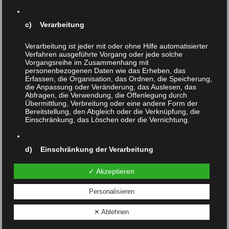
Hafen. Dort wurden die Sklaven des Mordes angeklagt
und den Rädelsführern drohte die Todesstrafe.“
c) Verarbeitung
Gegner der Sklaverei, darunter der Ex-Präsident John
Quincy Adams, erreichten aber, daß die Sklaven, die sich
Verarbeitung ist jeder mit oder ohne Hilfe automatisierter
Verfahren ausgeführte Vorgang oder jede solche
gewaltsam ihrer Peiniger entledigt hatten, nicht verurteilt,
Vorgangsreihe im Zusammenhang mit
sondern freigesprochen wurden. Vor diesem historischen
personenbezogenen Daten wie das Erheben, das
Hintergrund können auch „gewaltsame Tierbefreiungen“
Erfassen, die Organisation, das Ordnen, die Speicherung,
die Anpassung oder Veränderung, das Auslesen, das
gesehen werden.
Abfragen, die Verwendung, die Offenlegung durch
Übermittlung, Verbreitung oder eine andere Form der
Wer meine Tierrechtsarbeit unterstützen will:
Bereitstellung, den Abgleich oder die Verknüpfung, die
Einschränkung, das Löschen oder die Vernichtung.
https://www.paypal.me/helmutkaplan
Zur Person:
https://tierrechte-kaplan.de/biografie/
d) Einschränkung der Verarbeitung
Vorheriger Beitrag
Nächster Beitrag
Einschränkung der Verarbeitung ist die Markierung
✓ Akzeptieren
gespeicherter personenbezogener Daten mit dem Ziel,
ihre künftige Verarbeitung einzuschränken.
Personalisieren
✕ Ablehnen
e) Profiling
Ähnliche Beiträge