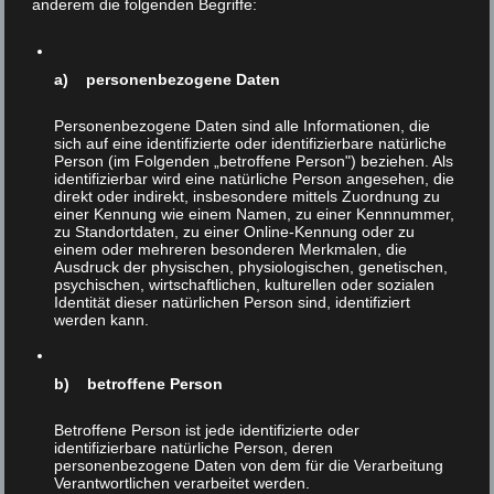
Tiere ist vergleichbar mit jener historischen Situation, als
anderem die folgenden Begriffe:
immer mehr Menschen erkannten, daß die Sklaverei
moralisch nicht mehr zu halten war. Solche
Umbruchphasen sind durch zweierlei gekennzeichnet:
a) personenbezogene Daten
gesellschaftliche Gespaltenheit und rechtliche
Unsicherheit. Warum? Weil vorhandene gesetzliche
Personenbezogene Daten sind alle Informationen, die
Bestimmungen neuen moralischen Vorstellungen und
sich auf eine identifizierte oder identifizierbare natürliche
Person (im Folgenden „betroffene Person") beziehen. Als
Forderungen hinterherhinken. Ein historisches Beispiel:
identifizierbar wird eine natürliche Person angesehen, die
direkt oder indirekt, insbesondere mittels Zuordnung zu
Im Jahr 1839 segelte vor der kubanischen Küste das
einer Kennung wie einem Namen, zu einer Kennnummer,
zu Standortdaten, zu einer Online-Kennung oder zu
Sklavenschiff ‚La Amistad‘, weil die Sklaven an Bord auf
einem oder mehreren besonderen Merkmalen, die
Kuba noch etwas ‚aufgepäppelt‘ werden sollten, bevor
Ausdruck der physischen, physiologischen, genetischen,
sie in die USA verkauft werden sollten. Da erlaubte sich
psychischen, wirtschaftlichen, kulturellen oder sozialen
Identität dieser natürlichen Person sind, identifiziert
der Schiffskoch einen üblen Scherz, indem er den Sklaven
werden kann.
eröffnete: ‚Jetzt werden wir euch alle schlachten.‘ Dies
führte zu einem Aufstand der Sklaven, in dessen Verlauf
diese die Besatzung und den Kapitän töteten. Die beiden
b) betroffene Person
Schiffseigner, die ebenfalls an Bord waren, wurden als
Geiseln genommen und gezwungen, das Schiff nach
Betroffene Person ist jede identifizierte oder
identifizierbare natürliche Person, deren
Afrika zu führen. Sie tricksten die Sklaven aber aus und
personenbezogene Daten von dem für die Verarbeitung
brachten statt dessen das Schiff nordwärts in einen US-
Verantwortlichen verarbeitet werden.