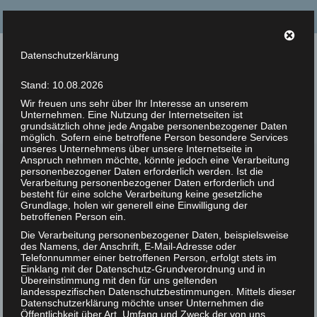
Suche
nach:
Datenschutzerklärung
Tierrechte Kaplan
Stand: 10.08.2026
Helmut F. Kaplan – Philosoph und Autor
Wir freuen uns sehr über Ihr Interesse an unserem
Unternehmen. Eine Nutzung der Internetseiten ist
Menü
grundsätzlich ohne jede Angabe personenbezogener Daten
möglich. Sofern eine betroffene Person besondere Services
unseres Unternehmens über unsere Internetseite in
Anspruch nehmen möchte, könnte jedoch eine Verarbeitung
Zur Person
personenbezogener Daten erforderlich werden. Ist die
Tierbefreiungen: Eine
Verarbeitung personenbezogener Daten erforderlich und
31
Artikel
besteht für eine solche Verarbeitung keine gesetzliche
historische Perspektive
Grundlage, holen wir generell eine Einwilligung der
MAI 2019
betroffenen Person ein.
Bücher
Die Verarbeitung personenbezogener Daten, beispielsweise
Veröffentlicht in:
Unkategorisiert
|
0
des Namens, der Anschrift, E-Mail-Adresse oder
Zitate
Tierbefreiungen: Eine historische Perspektive
Telefonnummer einer betroffenen Person, erfolgt stets im
Einklang mit der Datenschutz-Grundverordnung und in
Photos
Übereinstimmung mit den für uns geltenden
Helmut F. Kaplan
landesspezifischen Datenschutzbestimmungen. Mittels dieser
Datenschutzerklärung möchte unser Unternehmen die
Animal Rights Art
In der Anfangszeit der Tierrechtsbewegung, in den
Öffentlichkeit über Art, Umfang und Zweck der von uns