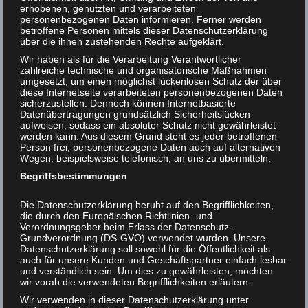
und tiefgreifende Veränderungen stattgefunden. Denken
erhobenen, genutzten und verarbeiteten
personenbezogenen Daten informieren. Ferner werden
Helmut F. Kaplan unterstützen
wir an die immensen Fortschritte in Medizin, Technik
betroffene Personen mittels dieser Datenschutzerklärung
und Wissenschaft. Oder an die großartigen Werke in der
über die ihnen zustehenden Rechte aufgeklärt.
Kontakt
Literatur und Musik. Nur in einem Bereich hat sich
Wir haben als für die Verarbeitung Verantwortlicher
überhaupt nichts geändert, da treten wir seit der Steinzeit
zahlreiche technische und organisatorische Maßnahmen
umgesetzt, um einen möglichst lückenlosen Schutz der über
auf der Stelle: beim Essen. Nach wie vor fressen wir wie
diese Internetseite verarbeiteten personenbezogenen Daten
die wilden Tiere.
sicherzustellen. Dennoch können Internetbasierte
Datenübertragungen grundsätzlich Sicherheitslücken
Das Fleischessen (und das damit zusammenhängende
aufweisen, sodass ein absoluter Schutz nicht gewährleistet
werden kann. Aus diesem Grund steht es jeder betroffenen
Konsumieren anderer Tierprodukte) ist DER
Person frei, personenbezogene Daten auch auf alternativen
Anachronismus des modernen Menschen, ein
Wegen, beispielsweise telefonisch, an uns zu übermitteln.
ökologischer, ökonomischer, medizinischer und ethischer
Begriffsbestimmungen
Wahnsinn: Diese grauenhafte Gewohnheit zerstört die
Umwelt, ist unwirtschaftlich und ungesund, verursacht
Die Datenschutzerklärung beruht auf den Begrifflichkeiten,
Hunger und ist ein Verbrechen gegenüber den Tieren.
die durch den Europäischen Richtlinien- und
Verordnungsgeber beim Erlass der Datenschutz-
Grundverordnung (DS-GVO) verwendet wurden. Unsere
Vorheriger Beitrag
Nächster Beitrag
Datenschutzerklärung soll sowohl für die Öffentlichkeit als
auch für unsere Kunden und Geschäftspartner einfach lesbar
und verständlich sein. Um dies zu gewährleisten, möchten
wir vorab die verwendeten Begrifflichkeiten erläutern.
Wir verwenden in dieser Datenschutzerklärung unter