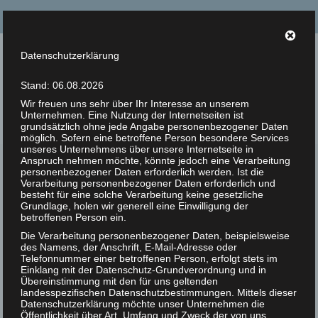
Suche
nach:
Datenschutzerklärung
Tierrechte Kaplan
Stand: 06.08.2026
Helmut F. Kaplan – Philosoph und Autor
Wir freuen uns sehr über Ihr Interesse an unserem
Unternehmen. Eine Nutzung der Internetseiten ist
Menü
grundsätzlich ohne jede Angabe personenbezogener Daten
möglich. Sofern eine betroffene Person besondere Services
unseres Unternehmens über unsere Internetseite in
Anspruch nehmen möchte, könnte jedoch eine Verarbeitung
Zur Person
personenbezogener Daten erforderlich werden. Ist die
Anachronismus Tiere
Verarbeitung personenbezogener Daten erforderlich und
14
Artikel
besteht für eine solche Verarbeitung keine gesetzliche
essen
Grundlage, holen wir generell eine Einwilligung der
JUN 2018
betroffenen Person ein.
Bücher
Die Verarbeitung personenbezogener Daten, beispielsweise
Veröffentlicht in:
Unkategorisiert
|
0
des Namens, der Anschrift, E-Mail-Adresse oder
Zitate
Anachronismus Tiere essen
Telefonnummer einer betroffenen Person, erfolgt stets im
Einklang mit der Datenschutz-Grundverordnung und in
Photos
Übereinstimmung mit den für uns geltenden
Helmut F. Kaplan
landesspezifischen Datenschutzbestimmungen. Mittels dieser
Datenschutzerklärung möchte unser Unternehmen die
Animal Rights Art
In vielen Lebensbereichen haben im Laufe der Zeit weit-
Öffentlichkeit über Art, Umfang und Zweck der von uns