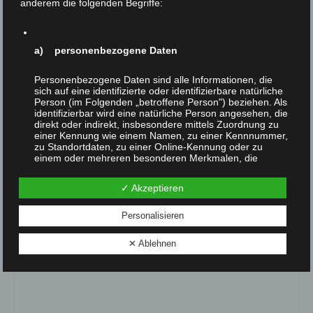
anderem die folgenden Begriffe:
Ähnliche Beiträge
a) personenbezogene Daten
Personenbezogene Daten sind alle Informationen, die
sich auf eine identifizierte oder identifizierbare natürliche
Person (im Folgenden „betroffene Person") beziehen. Als
identifizierbar wird eine natürliche Person angesehen, die
direkt oder indirekt, insbesondere mittels Zuordnung zu
einer Kennung wie einem Namen, zu einer Kennnummer,
zu Standortdaten, zu einer Online-Kennung oder zu
einem oder mehreren besonderen Merkmalen, die
Ausdruck der physischen, physiologischen, genetischen,
psychischen, wirtschaftlichen, kulturellen oder sozialen
✓ Akzeptieren
Identität dieser natürlichen Person sind, identifiziert
Warum Tierethik und Tierrechte?
werden kann.
Personalisieren
Juli 25, 2017
Warum Tierethik und Tierrechte? Helmut F. Kaplan
b) betroffene Person
✕ Ablehnen
Da wir, Gott sei Dank, in keinem „Gottesstaat“,...
Betroffene Person ist jede identifizierte oder
identifizierbare natürliche Person, deren
personenbezogene Daten von dem für die Verarbeitung
Verantwortlichen verarbeitet werden.