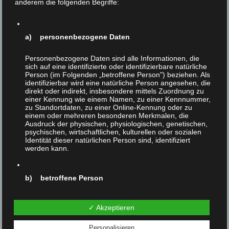
anderem die folgenden Begriffe:
Kinder eine möglichst vollständige, funktionierende,
gesunde und schöne Umwelt zu erhalten. Tierschutz, der
einzelne Tiere nicht schützt, ist ebenso absurd und
unmoralisch wie Menschenschutz, der einzelne
a) personenbezogene Daten
Menschen im Stich läßt.
Personenbezogene Daten sind alle Informationen, die
sich auf eine identifizierte oder identifizierbare natürliche
Vorheriger Beitrag
Nächster Beitrag
Person (im Folgenden „betroffene Person") beziehen. Als
identifizierbar wird eine natürliche Person angesehen, die
direkt oder indirekt, insbesondere mittels Zuordnung zu
einer Kennung wie einem Namen, zu einer Kennnummer,
zu Standortdaten, zu einer Online-Kennung oder zu
einem oder mehreren besonderen Merkmalen, die
Ausdruck der physischen, physiologischen, genetischen,
Ähnliche Beiträge
psychischen, wirtschaftlichen, kulturellen oder sozialen
Identität dieser natürlichen Person sind, identifiziert
werden kann.
b) betroffene Person
Betroffene Person ist jede identifizierte oder
identifizierbare natürliche Person, deren
✓ Akzeptieren
personenbezogene Daten von dem für die Verarbeitung
Verantwortlichen verarbeitet werden.
Personalisieren