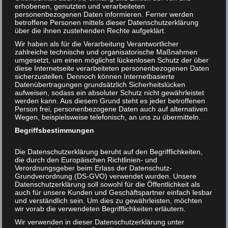
Tierrechtlern doch wenigstens ansatzweise gelernt hätten,
erhobenen, genutzten und verarbeiteten
daß die Vorstellung, wonach nur Tierarten schutzwürdig
personenbezogenen Daten informieren. Ferner werden
Helmut F. Kaplan unterstützen
betroffene Personen mittels dieser Datenschutzerklärung
seien, während Einzeltiere bedenkenlos umgebracht
über die ihnen zustehenden Rechte aufgeklärt.
werden könnten, zynisch und unmoralisch ist. Diese
Kontakt
Wir haben als für die Verarbeitung Verantwortlicher
hoffnungsvolle Annahme war leider falsch.
zahlreiche technische und organisatorische Maßnahmen
umgesetzt, um einen möglichst lückenlosen Schutz der über
So berichtete etwa der „Spiegel“ schon 2006 unter der
diese Internetseite verarbeiteten personenbezogenen Daten
sicherzustellen. Dennoch können Internetbasierte
Überschrift „Töten, um zu schützen“ von einem
Datenübertragungen grundsätzlich Sicherheitslücken
Artenschutzprojekt für den afrikanischen Löwen, das den
aufweisen, sodass ein absoluter Schutz nicht gewährleistet
Abschuß eben dieser Tiere vorsieht: „Der Plan … sieht
werden kann. Aus diesem Grund steht es jeder betroffenen
Person frei, personenbezogene Daten auch auf alternativen
unter anderem vor, Gelder aus kontrollierter
Wegen, beispielsweise telefonisch, an uns zu übermitteln.
Trophäenjagd gezielt zum Erhalt des Lebensraums von
Begriffsbestimmungen
Panthera leo einzusetzen.“ Welch schauerliche
Veranschaulichung der Perversion des traditionellen
Die Datenschutzerklärung beruht auf den Begrifflichkeiten,
Tierschutzes!
die durch den Europäischen Richtlinien- und
Verordnungsgeber beim Erlass der Datenschutz-
Solche Projekte sind eben KEIN Schritt in die richtige
Grundverordnung (DS-GVO) verwendet wurden. Unsere
Datenschutzerklärung soll sowohl für die Öffentlichkeit als
Richtung! Vielmehr zementieren derartige Initiativen nur
auch für unsere Kunden und Geschäftspartner einfach lesbar
die alte, falsche Spezies-Voreingenommenheit, den alten,
und verständlich sein. Um dies zu gewährleisten, möchten
falschen Spezies-Egoismus: Tierschutz letztlich immer
wir vorab die verwendeten Begrifflichkeiten erläutern.
nur um des Menschen willen – um für uns und unsere
Wir verwenden in dieser Datenschutzerklärung unter