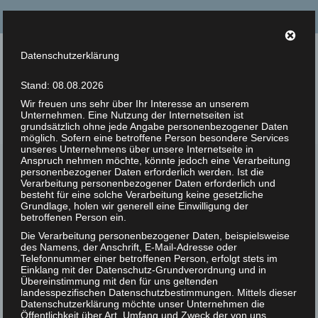
Suche
nach:
Datenschutzerklärung
Tierrechte Kaplan
Stand: 08.08.2026
Helmut F. Kaplan – Philosoph und Autor
Wir freuen uns sehr über Ihr Interesse an unserem
Unternehmen. Eine Nutzung der Internetseiten ist
Menü
grundsätzlich ohne jede Angabe personenbezogener Daten
möglich. Sofern eine betroffene Person besondere Services
unseres Unternehmens über unsere Internetseite in
Anspruch nehmen möchte, könnte jedoch eine Verarbeitung
Zur Person
personenbezogener Daten erforderlich werden. Ist die
Tierrecht und Tierschutz
Verarbeitung personenbezogener Daten erforderlich und
14
Artikel
besteht für eine solche Verarbeitung keine gesetzliche
Grundlage, holen wir generell eine Einwilligung der
JUN 2018
Veröffentlicht in:
Unkategorisiert
|
0
betroffenen Person ein.
Bücher
Tierrecht und Tierschutz
Die Verarbeitung personenbezogener Daten, beispielsweise
des Namens, der Anschrift, E-Mail-Adresse oder
Zitate
Telefonnummer einer betroffenen Person, erfolgt stets im
Helmut F. Kaplan
Einklang mit der Datenschutz-Grundverordnung und in
Photos
Übereinstimmung mit den für uns geltenden
Viele Menschen – mich eingeschlossen – glaubten lange,
landesspezifischen Datenschutzbestimmungen. Mittels dieser
Datenschutzerklärung möchte unser Unternehmen die
daß die Tierschützer im Laufe der Jahrzehnte von den
Animal Rights Art
Öffentlichkeit über Art, Umfang und Zweck der von uns