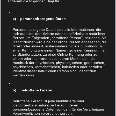
anderem die folgenden Begriffe:
sprachliche Manipulation oder als sprachlichen
Terrorismus brandmarken zu müssen, dann muß dies mit
aller Entschiedenheit und in aller Schärfe
a) personenbezogene Daten
zurückgewiesen und der Vorwurf
zurückgegeben
werden.
Wir haben es hier nämlich mit einem grundlegenden und
Personenbezogene Daten sind alle Informationen, die
generellen Phänomen zu tun, dessen Bedeutung und
sich auf eine identifizierte oder identifizierbare natürliche
Tragweite überhaupt nicht überschätzt werden können.
Person (im Folgenden „betroffene Person") beziehen. Als
identifizierbar wird eine natürliche Person angesehen, die
Ich nenne einige Beispiele:
direkt oder indirekt, insbesondere mittels Zuordnung zu
einer Kennung wie einem Namen, zu einer Kennnummer,
•Die sachlich durch nichts zu rechtfertigenden
zu Standortdaten, zu einer Online-Kennung oder zu
einem oder mehreren besonderen Merkmalen, die
Verharmlosungen in der Jägersprache (zum Beispiel
Ausdruck der physischen, physiologischen, genetischen,
„Schweiß“ für Blut).
psychischen, wirtschaftlichen, kulturellen oder sozialen
Identität dieser natürlichen Person sind, identifiziert
•Die sachlich durch nichts zu rechtfertigenden
werden kann.
Verharmlosungen in der Sprache der
Tierexperimentatoren (zum Beispiel „Tiermodelle“ – wie
b) betroffene Person
„Automodelle“).
Betroffene Person ist jede identifizierte oder
•Die sachlich durch nichts zu rechtfertigende allgemeine
identifizierbare natürliche Person, deren
Abwertung von Tieren dadurch, daß wir für Essen,
personenbezogene Daten von dem für die Verarbeitung
Trinken, Schwangersein, Gebären, Sterben und den
Verantwortlichen verarbeitet werden.