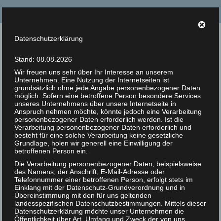
Suche
nach:
Datenschutzerklärung
Tierrechte Kaplan
Stand: 08.08.2026
Helmut F. Kaplan – Philosoph und Autor
Wir freuen uns sehr über Ihr Interesse an unserem
Unternehmen. Eine Nutzung der Internetseiten ist
Menü
grundsätzlich ohne jede Angabe personenbezogener Daten
möglich. Sofern eine betroffene Person besondere Services
unseres Unternehmens über unsere Internetseite in
Anspruch nehmen möchte, könnte jedoch eine Verarbeitung
Zur Person
personenbezogener Daten erforderlich werden. Ist die
Sind Fleischesser
Verarbeitung personenbezogener Daten erforderlich und
17
Artikel
besteht für eine solche Verarbeitung keine gesetzliche
Mörder?
Grundlage, holen wir generell eine Einwilligung der
JUN 2018
betroffenen Person ein.
Bücher
Die Verarbeitung personenbezogener Daten, beispielsweise
Veröffentlicht in:
Unkategorisiert
|
0
des Namens, der Anschrift, E-Mail-Adresse oder
Zitate
Sind Fleischesser Mörder?
Telefonnummer einer betroffenen Person, erfolgt stets im
Einklang mit der Datenschutz-Grundverordnung und in
Photos
Übereinstimmung mit den für uns geltenden
Helmut F. Kaplan
landesspezifischen Datenschutzbestimmungen. Mittels dieser
Datenschutzerklärung möchte unser Unternehmen die
Animal Rights Art
Wer die Bezeichnung Mörder für Fleischesser als etwas
Öffentlichkeit über Art, Umfang und Zweck der von uns