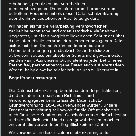
Außergewöhnliches oder Ungeheuerliches ansieht oder
erhobenen, genutzten und verarbeiteten
personenbezogenen Daten informieren. Ferner werden
Helmut F. Kaplan unterstützen
kritisiert, beweist damit nur seine eigene Naivität und
betroffene Personen mittels dieser Datenschutzerklärung
Dummheit. Natürlich bedeutet Fleischessen Mord:
über die ihnen zustehenden Rechte aufgeklärt.
Kontakt
vorsätzliches Töten aus niedrigem Beweggrund. Der
Wir haben als für die Verarbeitung Verantwortlicher
niedrige Beweggrund ergibt sich zwangsläufig aus der
zahlreiche technische und organisatorische Maßnahmen
umgesetzt, um einen möglichst lückenlosen Schutz der über
exorbitanten Unverhältnismäßigkeit zwischen dem
diese Internetseite verarbeiteten personenbezogenen Daten
angestrebten Gaumenkitzel und dem, was wir bereit sind,
sicherzustellen. Dennoch können Internetbasierte
Tieren dafür anzutun. Deshalb haben Ovid, Plutarch,
Datenübertragungen grundsätzlich Sicherheitslücken
aufweisen, sodass ein absoluter Schutz nicht gewährleistet
Leonardo da Vinci, Leo Tolstoi und viele andere
werden kann. Aus diesem Grund steht es jeder betroffenen
Fleischesser schon vor langer, langer Zeit als Mörder
Person frei, personenbezogene Daten auch auf alternativen
Wegen, beispielsweise telefonisch, an uns zu übermitteln.
bezeichnet!
Begriffsbestimmungen
Ich bin mit der Verwendung des Ausdrucks Mörder
allerdings etwas sparsamer und vorsichtiger geworden.
Die Datenschutzerklärung beruht auf den Begrifflichkeiten,
Schließlich will ich die Menschen ja nicht angreifen und
die durch den Europäischen Richtlinien- und
Verordnungsgeber beim Erlass der Datenschutz-
ärgern, sondern aufklären und ändern. Und: So gut wie
Grundverordnung (DS-GVO) verwendet wurden. Unsere
jeder, der heute Veganer ist, war früher selbst einmal ein
Datenschutzerklärung soll sowohl für die Öffentlichkeit als
auch für unsere Kunden und Geschäftspartner einfach lesbar
Fleischesser.
und verständlich sein. Um dies zu gewährleisten, möchten
wir vorab die verwendeten Begrifflichkeiten erläutern.
Wenn allerdings jemand glaubt, von sich aus den
Wir verwenden in dieser Datenschutzerklärung unter
Ausdruck Mörder in diesem Zusammenhang als