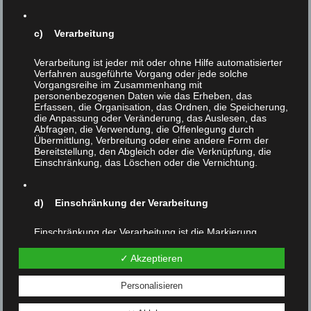
Leichnam bei Tieren ganz eigene Worte haben.
Schopenhauer spricht in diesem Zusammenhang zu Recht
c) Verarbeitung
und treffend von der
Diversität der Worte
, die die
Identität in der Sache
verstecken soll.
Verarbeitung ist jeder mit oder ohne Hilfe automatisierter
Verfahren ausgeführte Vorgang oder jede solche
All dies läuft auf exakt jenen Mechanismus hinaus, der
Vorgangsreihe im Zusammenhang mit
auch allen Massakern und Kriegen unter Menschen
personenbezogenen Daten wie das Erheben, das
Erfassen, die Organisation, das Ordnen, die Speicherung,
zugrundeliegt: die Betäubung des Gewissens durch
die Anpassung oder Veränderung, das Auslesen, das
sprachliche Manipulation. Der physischen Vernichtung
Abfragen, die Verwendung, die Offenlegung durch
geht immer die sprachliche Abwertung voraus.
Übermittlung, Verbreitung oder eine andere Form der
Daran
Bereitstellung, den Abgleich oder die Verknüpfung, die
sollten die Kritiker der Bezeichnung Mörder für
Einschränkung, das Löschen oder die Vernichtung.
Fleischesser denken. Der gefährlichen sprachlichen
Manipulation machen sich in Wirklichkeit jene schuldig,
die Fleischesser
nicht
als Mörder bezeichnen!
d) Einschränkung der Verarbeitung
Einschränkung der Verarbeitung ist die Markierung
gespeicherter personenbezogener Daten mit dem Ziel,
ihre künftige Verarbeitung einzuschränken.
✓ Akzeptieren
Vorheriger Beitrag
Nächster Beitrag
Personalisieren
e) Profiling