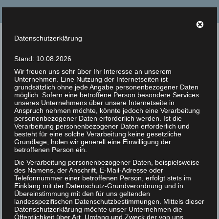
Suche
nach:
Datenschutzerklärung
Tierrechte Kaplan
Stand: 10.08.2026
Helmut F. Kaplan – Philosoph und Autor
Wir freuen uns sehr über Ihr Interesse an unserem
Unternehmen. Eine Nutzung der Internetseiten ist
Menü
grundsätzlich ohne jede Angabe personenbezogener Daten
möglich. Sofern eine betroffene Person besondere Services
unseres Unternehmens über unsere Internetseite in
Anspruch nehmen möchte, könnte jedoch eine Verarbeitung
Zur Person
personenbezogener Daten erforderlich werden. Ist die
Sie lieben die Tiere ja
Verarbeitung personenbezogener Daten erforderlich und
13
Artikel
besteht für eine solche Verarbeitung keine gesetzliche
mehr als die Menschen!
Grundlage, holen wir generell eine Einwilligung der
JUN 2018
betroffenen Person ein.
Bücher
Die Verarbeitung personenbezogener Daten, beispielsweise
Veröffentlicht in:
Unkategorisiert
|
0
des Namens, der Anschrift, E-Mail-Adresse oder
Zitate
Sie lieben die Tiere ja mehr als die Menschen!
Telefonnummer einer betroffenen Person, erfolgt stets im
Einklang mit der Datenschutz-Grundverordnung und in
Photos
Übereinstimmung mit den für uns geltenden
Helmut F. Kaplan
landesspezifischen Datenschutzbestimmungen. Mittels dieser
Datenschutzerklärung möchte unser Unternehmen die
Animal Rights Art
Großzügigerweise ist man ja bereit, „Tierfreunden“ so
Öffentlichkeit über Art, Umfang und Zweck der von uns