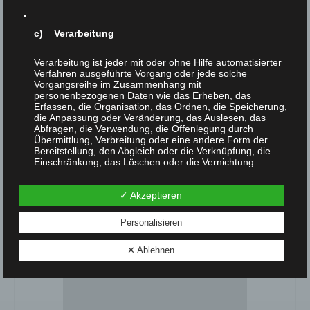
in welchem Maße bestimmte Tiere moralfähig sind,
wollen wir in diesem Rahmen nicht diskutieren.)
c) Verarbeitung
4) Wer nicht Augen, Ohren, Hirn und Herz davor
verschließt, wie fürchterlich Menschen Tiere behandeln,
Verarbeitung ist jeder mit oder ohne Hilfe automatisierter
der MUß die Tiere mehr lieben als die Menschen, die
Verfahren ausgeführte Vorgang oder jede solche
Vorgangsreihe im Zusammenhang mit
diese unschuldigen Tiere tyrannisieren, quälen und
personenbezogenen Daten wie das Erheben, das
umbringen!
Erfassen, die Organisation, das Ordnen, die Speicherung,
die Anpassung oder Veränderung, das Auslesen, das
Abfragen, die Verwendung, die Offenlegung durch
Übermittlung, Verbreitung oder eine andere Form der
Bereitstellung, den Abgleich oder die Verknüpfung, die
Vorheriger Beitrag
Nächster Beitrag
Einschränkung, das Löschen oder die Vernichtung.
✓ Akzeptieren
d) Einschränkung der Verarbeitung
Personalisieren
Einschränkung der Verarbeitung ist die Markierung
Ähnliche Beiträge
gespeicherter personenbezogener Daten mit dem Ziel,
✕ Ablehnen
ihre künftige Verarbeitung einzuschränken.
e) Profiling