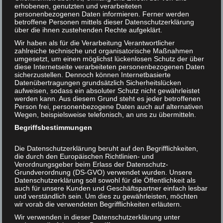
einiges an „Verrücktheiten“ nachzusehen – eben WEIL
erhobenen, genutzten und verarbeiteten
personenbezogenen Daten informieren. Ferner werden
Helmut F. Kaplan unterstützen
sie „Tierfreunde“ und damit zumindest leicht verrückt
betroffene Personen mittels dieser Datenschutzerklärung
sind: daß sie zuviel Zeit für Tiere verwenden, daß sie
über die ihnen zustehenden Rechte aufgeklärt.
Kontakt
Tiere zu sehr lieben („Hundenarr“, Katzennarr“ usw.)
Wir haben als für die Verarbeitung Verantwortlicher
und vieles andere mehr. Bei einem Vorwurf findet
zahlreiche technische und organisatorische Maßnahmen
umgesetzt, um einen möglichst lückenlosen Schutz der über
jegliches Verständnis allerdings ein jähes Ende: „Sie
diese Internetseite verarbeiteten personenbezogenen Daten
lieben die Tiere ja mehr als die Menschen!“ Ist man
sicherzustellen. Dennoch können Internetbasierte
dieses Kapitalverbrechens erst einmal verdächtigt, hat
Datenübertragungen grundsätzlich Sicherheitslücken
aufweisen, sodass ein absoluter Schutz nicht gewährleistet
man augenblicklich jeglichen Kredit und alle Sympathien
werden kann. Aus diesem Grund steht es jeder betroffenen
verspielt! Warum eigentlich?
Person frei, personenbezogene Daten auch auf alternativen
Wegen, beispielsweise telefonisch, an uns zu übermitteln.
1) Wer mit Selbstverständlichkeit davon ausgeht, daß
Begriffsbestimmungen
man Menschen mehr wertschätzen müsse als Tiere,
beantwortet voreilig eine Frage, die vernünftigerweise
Die Datenschutzerklärung beruht auf den Begrifflichkeiten,
erst einmal gestellt und diskutiert werden müßte:
die durch den Europäischen Richtlinien- und
Verordnungsgeber beim Erlass der Datenschutz-
WARUM sollen Menschen auf alle Fälle wertvoller sein?
Grundverordnung (DS-GVO) verwendet wurden. Unsere
Datenschutzerklärung soll sowohl für die Öffentlichkeit als
2) Die Forderung an Menschen, Menschen mehr zu
auch für unsere Kunden und Geschäftspartner einfach lesbar
und verständlich sein. Um dies zu gewährleisten, möchten
lieben als Tiere, kann auch als Aufforderung zu einer
wir vorab die verwendeten Begrifflichkeiten erläutern.
ausgesprochenen Untugend gesehen werden: als
Wir verwenden in dieser Datenschutzerklärung unter
Aufforderung zur Parteilichkeit. Zur Parteilichkeit für die