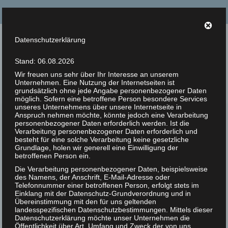
Suche
nach:
Datenschutzerklärung
Tierrechte Kaplan
Stand: 06.08.2026
Helmut F. Kaplan – Philosoph und Autor
Wir freuen uns sehr über Ihr Interesse an unserem
Unternehmen. Eine Nutzung der Internetseiten ist
Menü
grundsätzlich ohne jede Angabe personenbezogener Daten
möglich. Sofern eine betroffene Person besondere Services
unseres Unternehmens über unsere Internetseite in
Anspruch nehmen möchte, könnte jedoch eine Verarbeitung
Zur Person
Gesellschaft
personenbezogener Daten erforderlich werden. Ist die
Verarbeitung personenbezogener Daten erforderlich und
Artikel
besteht für eine solche Verarbeitung keine gesetzliche
Grundlage, holen wir generell eine Einwilligung der
betroffenen Person ein.
Bücher
Die Verarbeitung personenbezogener Daten, beispielsweise
des Namens, der Anschrift, E-Mail-Adresse oder
Zitate
Telefonnummer einer betroffenen Person, erfolgt stets im
Einklang mit der Datenschutz-Grundverordnung und in
Photos
Übereinstimmung mit den für uns geltenden
landesspezifischen Datenschutzbestimmungen. Mittels dieser
Datenschutzerklärung möchte unser Unternehmen die
Animal Rights Art
Öffentlichkeit über Art, Umfang und Zweck der von uns