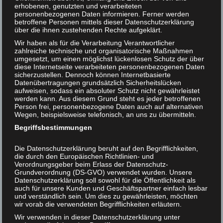
erhobenen, genutzten und verarbeiteten
personenbezogenen Daten informieren. Ferner werden
Helmut F. Kaplan unterstützen
betroffene Personen mittels dieser Datenschutzerklärung
über die ihnen zustehenden Rechte aufgeklärt.
Kontakt
Wir haben als für die Verarbeitung Verantwortlicher
zahlreiche technische und organisatorische Maßnahmen
umgesetzt, um einen möglichst lückenlosen Schutz der über
diese Internetseite verarbeiteten personenbezogenen Daten
sicherzustellen. Dennoch können Internetbasierte
Freude, schöner
7
Datenübertragungen grundsätzlich Sicherheitslücken
aufweisen, sodass ein absoluter Schutz nicht gewährleistet
Götterfunken
werden kann. Aus diesem Grund steht es jeder betroffenen
FEB 2020
Person frei, personenbezogene Daten auch auf alternativen
Wegen, beispielsweise telefonisch, an uns zu übermitteln.
|
0
Begriffsbestimmungen
Glück zwischen Schmerz
Die Datenschutzerklärung beruht auf den Begrifflichkeiten,
und Tod
die durch den Europäischen Richtlinien- und
Verordnungsgeber beim Erlass der Datenschutz-
Grundverordnung (DS-GVO) verwendet wurden. Unsere
Datenschutzerklärung soll sowohl für die Öffentlichkeit als
auch für unsere Kunden und Geschäftspartner einfach lesbar
und verständlich sein. Um dies zu gewährleisten, möchten
wir vorab die verwendeten Begrifflichkeiten erläutern.
Wir verwenden in dieser Datenschutzerklärung unter