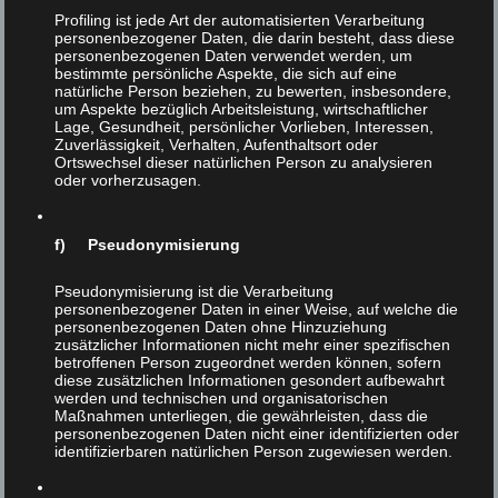
Profiling ist jede Art der automatisierten Verarbeitung
personenbezogener Daten, die darin besteht, dass diese
personenbezogenen Daten verwendet werden, um
bestimmte persönliche Aspekte, die sich auf eine
natürliche Person beziehen, zu bewerten, insbesondere,
um Aspekte bezüglich Arbeitsleistung, wirtschaftlicher
Lage, Gesundheit, persönlicher Vorlieben, Interessen,
Zuverlässigkeit, Verhalten, Aufenthaltsort oder
Ortswechsel dieser natürlichen Person zu analysieren
oder vorherzusagen.
Leichenschmaus
7
f) Pseudonymisierung
FEB 2020
|
0
Pseudonymisierung ist die Verarbeitung
personenbezogener Daten in einer Weise, auf welche die
personenbezogenen Daten ohne Hinzuziehung
Ethische Gründe für eine
zusätzlicher Informationen nicht mehr einer spezifischen
vegetarische Ernährung
betroffenen Person zugeordnet werden können, sofern
diese zusätzlichen Informationen gesondert aufbewahrt
werden und technischen und organisatorischen
Maßnahmen unterliegen, die gewährleisten, dass die
personenbezogenen Daten nicht einer identifizierten oder
identifizierbaren natürlichen Person zugewiesen werden.