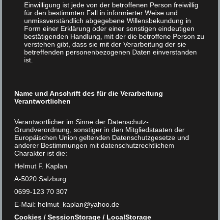
Einwilligung ist jede von der betroffenen Person freiwillig
für den bestimmten Fall in informierter Weise und
unmissverständlich abgegebene Willensbekundung in
Form einer Erklärung oder einer sonstigen eindeutigen
bestätigenden Handlung, mit der die betroffene Person zu
verstehen gibt, dass sie mit der Verarbeitung der sie
betreffenden personenbezogenen Daten einverstanden
ist.
Digitale Höllenfahrt
7
Name und Anschrift des für die Verarbeitung
Verantwortlichen
FEB 2020
|
0
Verantwortlicher im Sinne der Datenschutz-
Grundverordnung, sonstiger in den Mitgliedstaaten der
Zum
Europäischen Union geltenden Datenschutzgesetze und
anderer Bestimmungen mit datenschutzrechtlichem
Katastrophenpotential
Charakter ist die:
virtueller
Helmut F. Kaplan
Kommunikation
A-5020 Salzburg
0699-123 70 307
E-Mail: helmut_kaplan@yahoo.de
Cookies / SessionStorage / LocalStorage