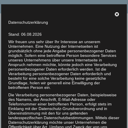
Suche
nach:
Datenschutzerklärung
Tierrechte Kaplan
Stand: 06.08.2026
Helmut F. Kaplan – Philosoph und Autor
Wir freuen uns sehr über Ihr Interesse an unserem
Unternehmen. Eine Nutzung der Internetseiten ist
Menü
grundsätzlich ohne jede Angabe personenbezogener Daten
möglich. Sofern eine betroffene Person besondere Services
unseres Unternehmens über unsere Internetseite in
Anspruch nehmen möchte, könnte jedoch eine Verarbeitung
Tierrechte
Zur Person
personenbezogener Daten erforderlich werden. Ist die
Verarbeitung personenbezogener Daten erforderlich und
7
Artikel
besteht für eine solche Verarbeitung keine gesetzliche
|
0
Grundlage, holen wir generell eine Einwilligung der
FEB 2020
Titel:
Tierrechte
betroffenen Person ein.
Bücher
Serie:
Tierrechte
Die Verarbeitung personenbezogener Daten, beispielsweise
Veröffentlicht von:
Helmut
des Namens, der Anschrift, E-Mail-Adresse oder
Zitate
Telefonnummer einer betroffenen Person, erfolgt stets im
F. Kaplan
Einklang mit der Datenschutz-Grundverordnung und in
Veröffentlichungsdatum:
Photos
Übereinstimmung mit den für uns geltenden
landesspezifischen Datenschutzbestimmungen. Mittels dieser
17.09.2012
Datenschutzerklärung möchte unser Unternehmen die
Genre:
Gesellschaft
Animal Rights Art
Öffentlichkeit über Art, Umfang und Zweck der von uns