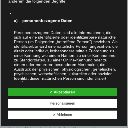
anderem die folgenden Begriffe:
a) personenbezogene Daten
Ähnliche Beiträge
Personenbezogene Daten sind alle Informationen, die
sich auf eine identifizierte oder identifizierbare natürliche
Person (im Folgenden „betroffene Person") beziehen. Als
identifizierbar wird eine natürliche Person angesehen, die
direkt oder indirekt, insbesondere mittels Zuordnung zu
einer Kennung wie einem Namen, zu einer Kennnummer,
zu Standortdaten, zu einer Online-Kennung oder zu
einem oder mehreren besonderen Merkmalen, die
Ausdruck der physischen, physiologischen, genetischen,
psychischen, wirtschaftlichen, kulturellen oder sozialen
Identität dieser natürlichen Person sind, identifiziert
werden kann.
✓ Akzeptieren
b) betroffene Person
Personalisieren
Christliche Gründe, gut zu Tieren zu sein
Betroffene Person ist jede identifizierte oder
März 19, 2019
✕ Ablehnen
identifizierbare natürliche Person, deren
personenbezogene Daten von dem für die Verarbeitung
Christliche Gründe, gut zu Tieren zu sein Helmut F.
Verantwortlichen verarbeitet werden.