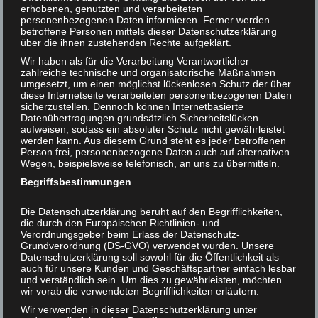
Seiten:
116
erhobenen, genutzten und verarbeiteten
personenbezogenen Daten informieren. Ferner werden
Helmut F. Kaplan unterstützen
ISBN13:
978-3848223091
betroffene Personen mittels dieser Datenschutzerklärung
über die ihnen zustehenden Rechte aufgeklärt.
Modetrend oder
Kontakt
Moralfortschritt?
Wir haben als für die Verarbeitung Verantwortlicher
zahlreiche technische und organisatorische Maßnahmen
umgesetzt, um einen möglichst lückenlosen Schutz der über
Kaufen Sie das Buch:
diese Internetseite verarbeiteten personenbezogenen Daten
sicherzustellen. Dennoch können Internetbasierte
Amazon
,
Thalia
,
bücher.de
Datenübertragungen grundsätzlich Sicherheitslücken
Waren Tierrechte eine bloße Modeerscheinung oder
aufweisen, sodass ein absoluter Schutz nicht gewährleistet
werden kann. Aus diesem Grund steht es jeder betroffenen
werden sie einmal so selbstverständlich sein wie
Person frei, personenbezogene Daten auch auf alternativen
Menschenrechte? Die sogenannte „Vegetarismus-
Wegen, beispielsweise telefonisch, an uns zu übermitteln.
Debatte“ um die Bücher „Tiere essen“ (Jonathan Safran
Begriffsbestimmungen
Foer) und „Anständig essen“ (Karen Duve) hat ein Klima
geschaffen, das wenig Raum für Tierrechte läßt: weniger
Die Datenschutzerklärung beruht auf den Begrifflichkeiten,
Fleisch, besseres Fleisch, Bio-Fleisch - aber fast nie: kein
die durch den Europäischen Richtlinien- und
Verordnungsgeber beim Erlass der Datenschutz-
Fleisch. Grundsätzliche ethische Überlegungen sprechen
Grundverordnung (DS-GVO) verwendet wurden. Unsere
andererseits für den generellen Verzicht auf das Tiere-
Datenschutzerklärung soll sowohl für die Öffentlichkeit als
Töten zwecks Fleisch-Essens. Wir stehen an einem
auch für unsere Kunden und Geschäftspartner einfach lesbar
und verständlich sein. Um dies zu gewährleisten, möchten
Scheideweg.
wir vorab die verwendeten Begrifflichkeiten erläutern.
Wir verwenden in dieser Datenschutzerklärung unter
Vorheriger Beitrag
Nächster Beitrag