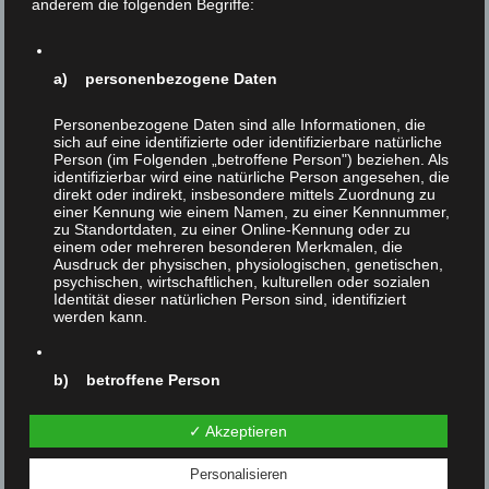
Ersatzreligion. Sobald ihre rigiden Vegan-Definitionen in
anderem die folgenden Begriffe:
Frage gestellt werden, reagieren „Religions-Veganer“ mit
Aggressionen und Ängsten. Diese Veganer sind die
Achillesferse der Tierrechtsbewegung.
a) personenbezogene Daten
Vorheriger Beitrag
Personenbezogene Daten sind alle Informationen, die
Nächster Beitrag
sich auf eine identifizierte oder identifizierbare natürliche
Person (im Folgenden „betroffene Person") beziehen. Als
identifizierbar wird eine natürliche Person angesehen, die
direkt oder indirekt, insbesondere mittels Zuordnung zu
einer Kennung wie einem Namen, zu einer Kennnummer,
zu Standortdaten, zu einer Online-Kennung oder zu
Ähnliche Beiträge
einem oder mehreren besonderen Merkmalen, die
Ausdruck der physischen, physiologischen, genetischen,
psychischen, wirtschaftlichen, kulturellen oder sozialen
Identität dieser natürlichen Person sind, identifiziert
werden kann.
b) betroffene Person
Betroffene Person ist jede identifizierte oder
✓ Akzeptieren
identifizierbare natürliche Person, deren
personenbezogene Daten von dem für die Verarbeitung
Personalisieren
Verantwortlichen verarbeitet werden.