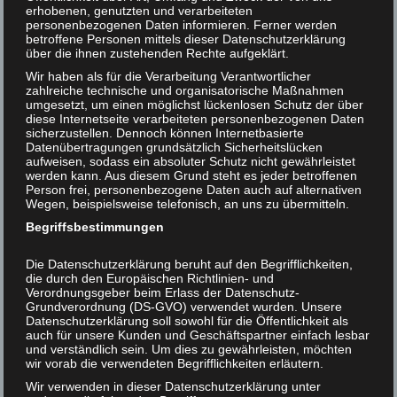
erhobenen, genutzten und verarbeiteten
16.12.2013
personenbezogenen Daten informieren. Ferner werden
Helmut F. Kaplan unterstützen
Genre:
Gesellschaft
betroffene Personen mittels dieser Datenschutzerklärung
Seiten:
über die ihnen zustehenden Rechte aufgeklärt.
160
Kontakt
ISBN13:
978-3732287604
Wir haben als für die Verarbeitung Verantwortlicher
zahlreiche technische und organisatorische Maßnahmen
Für eine realistische
umgesetzt, um einen möglichst lückenlosen Schutz der über
diese Internetseite verarbeiteten personenbezogenen Daten
Ethik
sicherzustellen. Dennoch können Internetbasierte
Datenübertragungen grundsätzlich Sicherheitslücken
aufweisen, sodass ein absoluter Schutz nicht gewährleistet
Kaufen Sie das Buch:
werden kann. Aus diesem Grund steht es jeder betroffenen
Amazon
,
Thalia
,
bücher.de
Person frei, personenbezogene Daten auch auf alternativen
Wem Tiere am Herzen liegen, muß eine vegane Welt
Wegen, beispielsweise telefonisch, an uns zu übermitteln.
wollen: eine Welt, in der Tiere nicht mehr deshalb
Begriffsbestimmungen
gequält und getötet werden, damit die Menschen ihr
Fleisch, ihre Milch, ihre Eier, ihr Fell usw. konsumieren
Die Datenschutzerklärung beruht auf den Begrifflichkeiten,
die durch den Europäischen Richtlinien- und
oder nutzen können. Haupthindernis für eine vegane Welt
Verordnungsgeber beim Erlass der Datenschutz-
sind die Veganer selbst, genauer: die „Religions-
Grundverordnung (DS-GVO) verwendet wurden. Unsere
Veganer“. Ihnen geht es in Wirklichkeit nicht mehr
Datenschutzerklärung soll sowohl für die Öffentlichkeit als
auch für unsere Kunden und Geschäftspartner einfach lesbar
primär um die Tiere, sondern um das eigene psychische
und verständlich sein. Um dies zu gewährleisten, möchten
Gleichgewicht. Für „Religions-Veganer“ ist Veganismus
wir vorab die verwendeten Begrifflichkeiten erläutern.
identitätsstiftendes Merkmal, Vegansein Lebenshilfe und
Wir verwenden in dieser Datenschutzerklärung unter