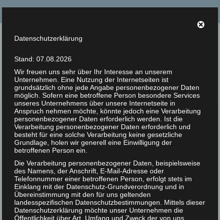
Suche
nach:
Datenschutzerklärung
Tierrechte Kaplan
Stand: 07.08.2026
Helmut F. Kaplan – Philosoph und Autor
Wir freuen uns sehr über Ihr Interesse an unserem
Unternehmen. Eine Nutzung der Internetseiten ist
Menü
grundsätzlich ohne jede Angabe personenbezogener Daten
möglich. Sofern eine betroffene Person besondere Services
unseres Unternehmens über unsere Internetseite in
Anspruch nehmen möchte, könnte jedoch eine Verarbeitung
Vegan soll keine Religion
Zur Person
personenbezogener Daten erforderlich werden. Ist die
Verarbeitung personenbezogener Daten erforderlich und
sein
7
Artikel
besteht für eine solche Verarbeitung keine gesetzliche
Grundlage, holen wir generell eine Einwilligung der
FEB 2020
betroffenen Person ein.
Bücher
|
0
Titel:
Die Verarbeitung personenbezogener Daten, beispielsweise
Vegan soll keine
des Namens, der Anschrift, E-Mail-Adresse oder
Zitate
Religion sein
Telefonnummer einer betroffenen Person, erfolgt stets im
Serie:
Tierrechte
Einklang mit der Datenschutz-Grundverordnung und in
Photos
Übereinstimmung mit den für uns geltenden
Veröffentlicht von:
Helmut
landesspezifischen Datenschutzbestimmungen. Mittels dieser
F. Kaplan
Datenschutzerklärung möchte unser Unternehmen die
Animal Rights Art
Veröffentlichungsdatum:
Öffentlichkeit über Art, Umfang und Zweck der von uns