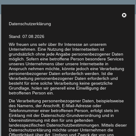
Suche
nach:
Datenschutzerklärung
Tierrechte Kaplan
Stand: 07.08.2026
Helmut F. Kaplan – Philosoph und Autor
Wir freuen uns sehr über Ihr Interesse an unserem
Unternehmen. Eine Nutzung der Internetseiten ist
Menü
grundsätzlich ohne jede Angabe personenbezogener Daten
möglich. Sofern eine betroffene Person besondere Services
unseres Unternehmens über unsere Internetseite in
Anspruch nehmen möchte, könnte jedoch eine Verarbeitung
Zur Person
Animal Rights Art
personenbezogener Daten erforderlich werden. Ist die
Verarbeitung personenbezogener Daten erforderlich und
Artikel
besteht für eine solche Verarbeitung keine gesetzliche
Grundlage, holen wir generell eine Einwilligung der
betroffenen Person ein.
Bücher
Die Verarbeitung personenbezogener Daten, beispielsweise
des Namens, der Anschrift, E-Mail-Adresse oder
Zitate
Telefonnummer einer betroffenen Person, erfolgt stets im
Einklang mit der Datenschutz-Grundverordnung und in
Photos
Übereinstimmung mit den für uns geltenden
landesspezifischen Datenschutzbestimmungen. Mittels dieser
Datenschutzerklärung möchte unser Unternehmen die
Animal Rights Art
Öffentlichkeit über Art, Umfang und Zweck der von uns