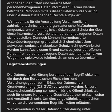
erhobenen, genutzten und verarbeiteten
personenbezogenen Daten informieren. Ferner werden
Helmut F. Kaplan unterstützen
betroffene Personen mittels dieser Datenschutzerklärung
über die ihnen zustehenden Rechte aufgeklärt.
Kontakt
Wir haben als für die Verarbeitung Verantwortlicher
zahlreiche technische und organisatorische Maßnahmen
umgesetzt, um einen möglichst lückenlosen Schutz der über
diese Internetseite verarbeiteten personenbezogenen Daten
sicherzustellen. Dennoch können Internetbasierte
5dezember
21
Datenübertragungen grundsätzlich Sicherheitslücken
aufweisen, sodass ein absoluter Schutz nicht gewährleistet
werden kann. Aus diesem Grund steht es jeder betroffenen
NOV 2016
|
0
Person frei, personenbezogene Daten auch auf alternativen
Wegen, beispielsweise telefonisch, an uns zu übermitteln.
Begriffsbestimmungen
Die Datenschutzerklärung beruht auf den Begrifflichkeiten,
die durch den Europäischen Richtlinien- und
Verordnungsgeber beim Erlass der Datenschutz-
Grundverordnung (DS-GVO) verwendet wurden. Unsere
Datenschutzerklärung soll sowohl für die Öffentlichkeit als
auch für unsere Kunden und Geschäftspartner einfach lesbar
und verständlich sein. Um dies zu gewährleisten, möchten
wir vorab die verwendeten Begrifflichkeiten erläutern.
Wir verwenden in dieser Datenschutzerklärung unter