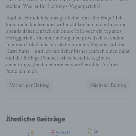
betroffenen Person jederzeit auf Anfrage Auskunft darüber,
stellen: Was ist Ihr Lieblings-Vegangericht?
welche personenbezogenen Daten über die betroffene
Person gespeichert sind. Ferner berichtigt oder löscht der für
Kaplan: Für mich ist das gar keine einfache Frage! Ich
die Verarbeitung Verantwortliche personenbezogene Daten
auf Wunsch oder Hinweis der betroffenen Person, soweit
kann nicht kochen und will nicht kochen und erhitze mir
dem keine gesetzlichen Aufbewahrungspflichten
abends daher einfach ein Stück Tofu oder ein veganes
entgegenstehen. Die Gesamtheit der Mitarbeiter des für die
Fertiggericht. Um aber nicht gar so prosaisch zu enden:
Verarbeitung Verantwortlichen stehen der betroffenen Person
in diesem Zusammenhang als Ansprechpartner zur
In einem Lokal, das bis jetzt gar nichts Veganes auf der
Verfügung.
Karte hatte – und ich mir daher bisher einfach einen Salat
Kontaktmöglichkeit über die Internetseite
und die Beilage Pommes frites bestellte -, gibt es
neuerdings gleich mehrere vegane Gerichte. Auf die
Die Internetseite enthält aufgrund von gesetzlichen
freue ich mich!
Vorschriften Angaben, die eine schnelle elektronische
Kontaktaufnahme zu unserem Unternehmen sowie eine
unmittelbare Kommunikation mit uns ermöglichen, was
Vorheriger Beitrag
Nächster Beitrag
ebenfalls eine allgemeine Adresse der sogenannten
elektronischen Post (E-Mail-Adresse) umfasst. Sofern eine
betroffene Person per E-Mail oder über ein Kontaktformular
den Kontakt mit dem für die Verarbeitung Verantwortlichen
aufnimmt, werden die von der betroffenen Person
übermittelten personenbezogenen Daten automatisch
Ähnliche Beiträge
gespeichert. Solche auf freiwilliger Basis von einer
betroffenen Person an den für die Verarbeitung
Verantwortlichen übermittelten personenbezogenen Daten
werden für Zwecke der Bearbeitung oder der