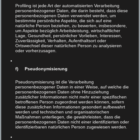
Profiling ist jede Art der automatisierten Verarbeitung
VI: 2013 haben Sie „Vegan soll keine Religion sein“
personenbezogener Daten, die darin besteht, dass diese
veröffentlicht, ein Essay, das sich so kurzfassen lässt: Wer
personenbezogenen Daten verwendet werden, um
bestimmte persönliche Aspekte, die sich auf eine
Tiere retten will, muss Realist werden. Glauben Sie also,
natürliche Person beziehen, zu bewerten, insbesondere,
einer der Gründe für die extreme Langsamkeit der
um Aspekte bezüglich Arbeitsleistung, wirtschaftlicher
Fortschritte in puncto Tierrechte sei die Tendenz der
Lage, Gesundheit, persönlicher Vorlieben, Interessen,
Zuverlässigkeit, Verhalten, Aufenthaltsort oder
Aktivisten, sich in Schwärmereien zu ergehen statt
Ortswechsel dieser natürlichen Person zu analysieren
pragmatische Strategien zu entfalten?
oder vorherzusagen.
Kaplan: Auf alle Fälle! Der Vegetarierbund Deutschlands
veröffentlicht seit Jahrzehnten sagenhafte Vegetarier-
f) Pseudonymisierung
Zuwachsraten, in den letzten Jahren auch Veganer-
Zuwachsraten. Würden die auch nur ansatzweise
Pseudonymisierung ist die Verarbeitung
personenbezogener Daten in einer Weise, auf welche die
stimmen, gäbe es längst 150 Prozent Vegetarier bzw.
personenbezogenen Daten ohne Hinzuziehung
Veganer! Die Medien beschwören seit Jahren einen
zusätzlicher Informationen nicht mehr einer spezifischen
betroffenen Person zugeordnet werden können, sofern
Veggie-Boom und Vegan-Hype. Kein Wunder, daß es
diese zusätzlichen Informationen gesondert aufbewahrt
mittlerweile ein geflügeltes Wort ist, daß der Veganismus
werden und technischen und organisatorischen
endlich „mitten in der Gesellschaft angekommen“ sei.
Maßnahmen unterliegen, die gewährleisten, dass die
personenbezogenen Daten nicht einer identifizierten oder
Tatsächlich ist der Pro-Kopf-Fleisch-Verzehr in
identifizierbaren natürlichen Person zugewiesen werden.
Deutschland aber seit 20 Jahren konstant! Irgendetwas
stimmt hier also nicht. Dennoch hat diese Euphorie die