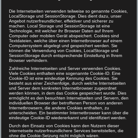
alle Veganer wären, aber Pelzmäntel trügen und die
Labors voller Versuchstiere wären, wäre auch kein
Die Internetseiten verwenden teilweise so genannte Cookies,
LocalStorage und SessionStorage. Dies dient dazu, unser
Fortschritt!
Angebot nutzerfreundlicher, effektiver und sicherer zu
Wenn man, dies berücksichtigend, eine breitere
machen. Local Storage und SessionStorage ist eine
Perspektive einnnimmt, erkennt man, daß es letztlich nur
Technologie, mit welcher ihr Browser Daten auf Ihrem
Computer oder mobilen Gerät abspeichert. Cookies sind
einen vernünftigen Orientierungspunkt bzw.
Textdateien, welche über einen Internetbrowser auf einem
Konsequenzmaßstab gibt: TIERRECHTE! Die Frage
Computersystem abgelegt und gespeichert werden. Sie
können die Verwendung von Cookies, LocalStorage und
lautet dann schlicht: Welches Verhalten dient der
SessionStorage durch entsprechende Einstellung in Ihrem
Verwirklichung von Tierrechten? Welches Verhalten
Browser verhindern.
dient der Verwirklichung einer Welt, in der Tiere ein
Zahlreiche Internetseiten und Server verwenden Cookies.
ihren Interessen gemäßes Leben führen können? Eine
Viele Cookies enthalten eine sogenannte Cookie-ID. Eine
solche Welt wäre dann gewiß eine vegane Welt, aber auch
Cookie-ID ist eine eindeutige Kennung des Cookies. Sie
besteht aus einer Zeichenfolge, durch welche Internetseiten
eine Welt, in der viele andere Dinge, die Tiere schädigen,
und Server dem konkreten Internetbrowser zugeordnet
nicht mehr stattfinden.
werden können, in dem das Cookie gespeichert wurde. Dies
ermöglicht es den besuchten Internetseiten und Servern, den
Wenn man sich vergegenwärtigt, daß eine notwendige
individuellen Browser der betroffenen Person von anderen
Operation möglicherwesie nicht „vegan“ ist, weil der
Internetbrowsern, die andere Cookies enthalten, zu
Chirurg an einem Tier geübt hat, daß ein notwendiges
unterscheiden. Ein bestimmter Internetbrowser kann über die
eindeutige Cookie-ID wiedererkannt und identifiziert werden.
Medikament mit Sicherheit nicht vegan ist, weil es im
Tierversuch getestet wurde, und daß der eigene Computer
Durch den Einsatz von Cookies kann den Nutzern dieser
Internetseite nutzerfreundlichere Services bereitstellen, die
höchstwahrscheinlich auch nicht „vegan“ ist, relativiert
ohne die Cookie-Setzung nicht möglich wären.