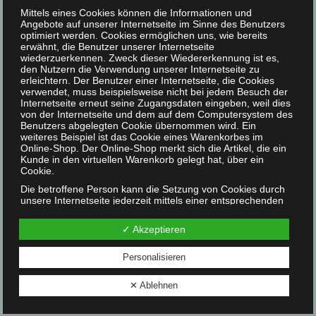
sich die Konsequenzfrage rationalerweise. Man erkennt,
Mittels eines Cookies können die Informationen und
daß man in einer völlig speziesistischen Welt seine
Angebote auf unserer Internetseite im Sinne des Benutzers
Energie sinnvollerweise nicht primär darauf
optimiert werden. Cookies ermöglichen uns, wie bereits
erwähnt, die Benutzer unserer Internetseite
konzentrieren sollte, persönlich möglichst
wiederzuerkennen. Zweck dieser Wiedererkennung ist es,
hundertprozentig antispeziesistisch zu sein, sondern
den Nutzern die Verwendung unserer Internetseite zu
darauf, dazu beizutragen, daß diese Welt weniger
erleichtern. Der Benutzer einer Internetseite, die Cookies
verwendet, muss beispielsweise nicht bei jedem Besuch der
speziesistisch bzw. Tierrechts-konformer wird.
Internetseite erneut seine Zugangsdaten eingeben, weil dies
Ob ich meine Analyse betreffend primärer
von der Internetseite und dem auf dem Computersystem des
Benutzers abgelegten Cookie übernommen wird. Ein
VEGETARISMUS-Forderung aufrecht erhalte? Nein.
weiteres Beispiel ist das Cookie eines Warenkorbes im
Momentan ist zuviel im Fluß, als daß man gültige
Online-Shop. Der Online-Shop merkt sich die Artikel, die ein
Strategieempfehlungen geben könnte. Entscheidend wird
Kunde in den virtuellen Warenkorb gelegt hat, über ein
Cookie.
zum Beispiel sein, ob sich der gegenwärtige Vegan-Hype
letztlich als Modeerscheinung oder als nachhaltige
Die betroffene Person kann die Setzung von Cookies durch
unsere Internetseite jederzeit mittels einer entsprechenden
Entwicklung erweisen wird. Eines hat sich allerdings mit
Einstellung des genutzten Internetbrowsers verhindern und
Sicherheit nicht geändert: Für die allermeisten Menschen
damit der Setzung von Cookies dauerhaft widersprechen.
✓ Akzeptieren
Ferner können bereits gesetzte Cookies jederzeit über einen
ist selbst der VEGETARISMUS nach wie vor eine völlig
Internetbrowser oder andere Softwareprogramme gelöscht
exotische Sache. Andererseits ist heute die Chance,
werden. Dies ist in allen gängigen Internetbrowsern möglich.
Personalisieren
junge, gebildete und v. a. weibliche Menschen ohne
Deaktiviert die betroffene Person die Setzung von Cookies in
dem genutzten Internetbrowser, sind unter Umständen nicht
vegetarischen Zwischenschritt für den Veganismus zu
✕ Ablehnen
alle Funktionen unserer Internetseite vollumfänglich nutzbar.
gewinnen ungleich größer als noch vor wenigen Jahren.
Erfassung von allgemeinen Daten und Informationen