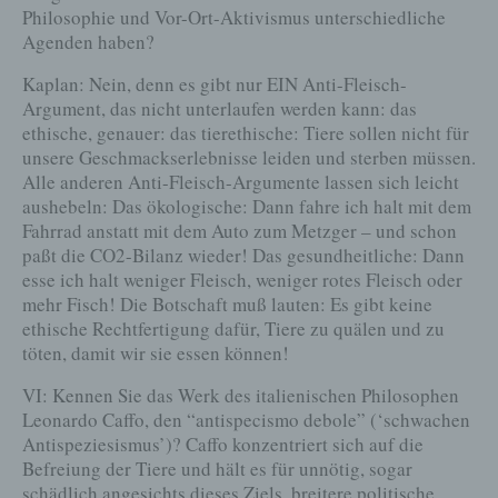
Strafverfolgungsbehörden im Falle eines Cyberangriffes die
Philosophie und Vor-Ort-Aktivismus unterschiedliche
zur Strafverfolgung notwendigen Informationen
Agenden haben?
bereitzustellen. Diese anonym erhobenen Daten und
Informationen werden durch uns daher einerseits statistisch
Kaplan: Nein, denn es gibt nur EIN Anti-Fleisch-
und ferner mit dem Ziel ausgewertet, den Datenschutz und
die Datensicherheit in unserem Unternehmen zu erhöhen,
Argument, das nicht unterlaufen werden kann: das
um letztlich ein optimales Schutzniveau für die von uns
ethische, genauer: das tierethische: Tiere sollen nicht für
verarbeiteten personenbezogenen Daten sicherzustellen. Die
anonymen Daten der Server-Logfiles werden getrennt von
unsere Geschmackserlebnisse leiden und sterben müssen.
allen durch eine betroffene Person angegebenen
Alle anderen Anti-Fleisch-Argumente lassen sich leicht
personenbezogenen Daten gespeichert.
aushebeln: Das ökologische: Dann fahre ich halt mit dem
Registrierung auf unserer Internetseite
Fahrrad anstatt mit dem Auto zum Metzger – und schon
paßt die CO2-Bilanz wieder! Das gesundheitliche: Dann
Die betroffene Person hat die Möglichkeit, sich auf der
esse ich halt weniger Fleisch, weniger rotes Fleisch oder
Internetseite des für die Verarbeitung Verantwortlichen unter
Angabe von personenbezogenen Daten zu registrieren.
mehr Fisch! Die Botschaft muß lauten: Es gibt keine
Welche personenbezogenen Daten dabei an den für die
ethische Rechtfertigung dafür, Tiere zu quälen und zu
Verarbeitung Verantwortlichen übermittelt werden, ergibt sich
töten, damit wir sie essen können!
aus der jeweiligen Eingabemaske, die für die Registrierung
verwendet wird. Die von der betroffenen Person
eingegebenen personenbezogenen Daten werden
VI: Kennen Sie das Werk des italienischen Philosophen
ausschließlich für die interne Verwendung bei dem für die
Leonardo Caffo, den “antispecismo debole” (‘schwachen
Verarbeitung Verantwortlichen und für eigene Zwecke
Antispeziesismus’)? Caffo konzentriert sich auf die
erhoben und gespeichert. Der für die Verarbeitung
Verantwortliche kann die Weitergabe an einen oder mehrere
Befreiung der Tiere und hält es für unnötig, sogar
Auftragsverarbeiter, beispielsweise einen Paketdienstleister,
schädlich angesichts dieses Ziels, breitere politische
veranlassen, der die personenbezogenen Daten ebenfalls