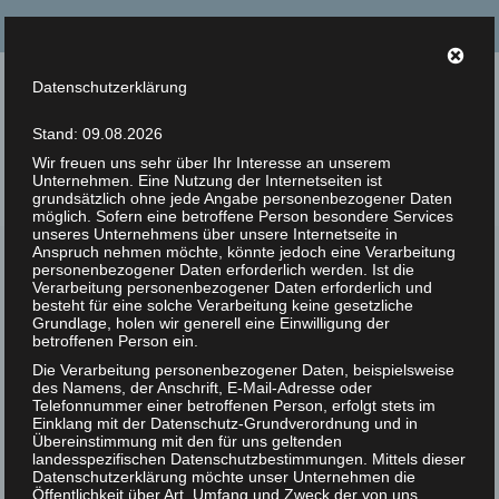
Suche
nach:
Datenschutzerklärung
Tierrechte Kaplan
Stand: 09.08.2026
Helmut F. Kaplan – Philosoph und Autor
Wir freuen uns sehr über Ihr Interesse an unserem
Unternehmen. Eine Nutzung der Internetseiten ist
Menü
grundsätzlich ohne jede Angabe personenbezogener Daten
möglich. Sofern eine betroffene Person besondere Services
unseres Unternehmens über unsere Internetseite in
Anspruch nehmen möchte, könnte jedoch eine Verarbeitung
Zur Person
personenbezogener Daten erforderlich werden. Ist die
Verarbeitung personenbezogener Daten erforderlich und
Artikel
besteht für eine solche Verarbeitung keine gesetzliche
Grundlage, holen wir generell eine Einwilligung der
betroffenen Person ein.
Bücher
Die Verarbeitung personenbezogener Daten, beispielsweise
des Namens, der Anschrift, E-Mail-Adresse oder
Zitate
Telefonnummer einer betroffenen Person, erfolgt stets im
Einklang mit der Datenschutz-Grundverordnung und in
Photos
Übereinstimmung mit den für uns geltenden
landesspezifischen Datenschutzbestimmungen. Mittels dieser
Datenschutzerklärung möchte unser Unternehmen die
Animal Rights Art
Öffentlichkeit über Art, Umfang und Zweck der von uns