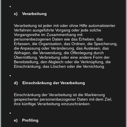
bringt. Immerhin kann ich mich damit trösten, wesentlich
zur Einführung der englischsprachigen
c) Verarbeitung
Tierrechtsphilosophie in den deutschen Sprachraum
beigetragen und den Tierrechtsbegriff im Hinblick auf
Verarbeitung ist jeder mit oder ohne Hilfe automatisierter
Nachvollziehbarkeit und Anwendbarkeit weiterentwickelt
Verfahren ausgeführte Vorgang oder jede solche
Vorgangsreihe im Zusammenhang mit
zu haben.
personenbezogenen Daten wie das Erheben, das
Buchstäblich kritisch war es, als ich mehrfach
Erfassen, die Organisation, das Ordnen, die Speicherung,
die Anpassung oder Veränderung, das Auslesen, das
beschuldigt wurde, Gewalttaten gutzuheißen oder dazu
Abfragen, die Verwendung, die Offenlegung durch
aufzurufen, weil ich mich positiv im Hinblick auf
Übermittlung, Verbreitung oder eine andere Form der
Tierbefreiungen und dergleichen geäußert hatte. Noch
Bereitstellung, den Abgleich oder die Verknüpfung, die
Einschränkung, das Löschen oder die Vernichtung.
belastender und für die Tierrechtsbewegung schädlicher
sind aber die Selbstzerfleischungstendenzen in der
Bewegung. So werde ich etwa von einigen als
d) Einschränkung der Verarbeitung
rechtsextrem verleumdet, weil ich den speziesistischen
Terror gegen Tiere mit dem Nazi-Terror gegen Juden und
Einschränkung der Verarbeitung ist die Markierung
andere „minderwertige“ Rassen oder Gruppen vergleiche.
gespeicherter personenbezogener Daten mit dem Ziel,
ihre künftige Verarbeitung einzuschränken.
International sind solche Vergleiche absolut üblich. Man
denke nur an das Diktum des jüdischen
Literaturnobelpreisträgers Isaac Bashevis Singer: „Wo es
e) Profiling
um Tiere geht, wird jeder zum Nazi.“