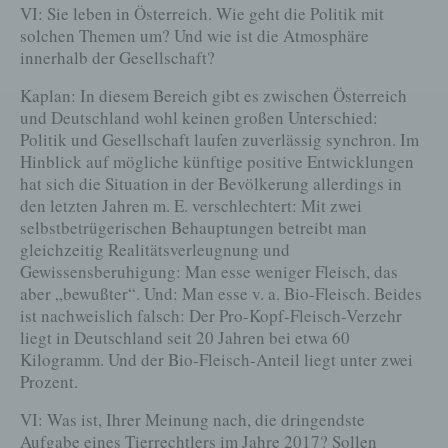
VI: Sie leben in Österreich. Wie geht die Politik mit
Die Internetseite erfasst mit jedem Aufruf der Internetseite
solchen Themen um? Und wie ist die Atmosphäre
durch eine betroffene Person oder ein automatisiertes
innerhalb der Gesellschaft?
System eine Reihe von allgemeinen Daten und
Informationen. Diese allgemeinen Daten und Informationen
Kaplan: In diesem Bereich gibt es zwischen Österreich
werden in den Logfiles des Servers gespeichert. Erfasst
werden können die (1) verwendeten Browsertypen und
und Deutschland wohl keinen großen Unterschied:
Versionen, (2) das vom zugreifenden System verwendete
Politik und Gesellschaft laufen zuverlässig synchron. Im
Betriebssystem, (3) die Internetseite, von welcher ein
Hinblick auf mögliche künftige positive Entwicklungen
zugreifendes System auf unsere Internetseite gelangt
(sogenannte Referrer), (4) die Unterwebseiten, welche über
hat sich die Situation in der Bevölkerung allerdings in
ein zugreifendes System auf unserer Internetseite
den letzten Jahren m. E. verschlechtert: Mit zwei
angesteuert werden, (5) das Datum und die Uhrzeit eines
Zugriffs auf die Internetseite, (6) eine Internet-Protokoll-
selbstbetrügerischen Behauptungen betreibt man
Adresse (IP-Adresse), (7) der Internet-Service-Provider des
gleichzeitig Realitätsverleugnung und
zugreifenden Systems und (8) sonstige ähnliche Daten und
Gewissensberuhigung: Man esse weniger Fleisch, das
Informationen, die der Gefahrenabwehr im Falle von
Angriffen auf unsere informationstechnologischen Systeme
aber „bewußter“. Und: Man esse v. a. Bio-Fleisch. Beides
dienen.
ist nachweislich falsch: Der Pro-Kopf-Fleisch-Verzehr
Bei der Nutzung dieser allgemeinen Daten und Informationen
liegt in Deutschland seit 20 Jahren bei etwa 60
ziehen wird keine Rückschlüsse auf die betroffene Person.
Kilogramm. Und der Bio-Fleisch-Anteil liegt unter zwei
Diese Informationen werden vielmehr benötigt, um (1) die
Inhalte unserer Internetseite korrekt auszuliefern, (2) die
Prozent.
Inhalte unserer Internetseite sowie die Werbung für diese zu
optimieren, (3) die dauerhafte Funktionsfähigkeit unserer
VI: Was ist, Ihrer Meinung nach, die dringendste
informationstechnologischen Systeme und der Technik
Aufgabe eines Tierrechtlers im Jahre 2017? Sollen
unserer Internetseite zu gewährleisten sowie (4) um