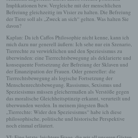
ausschließlich für eine interne Verwendung, die dem für die
Implikationen bzw. Vergleiche mit der menschlichen
Verarbeitung Verantwortlichen zuzurechnen ist, nutzt.
Befreiung gleichzeitig im Visier zu halten. Die Befreiung
Durch eine Registrierung auf der Internetseite des für die
der Tiere soll als „Zweck an sich“ gelten. Was halten Sie
Verarbeitung Verantwortlichen wird ferner die vom Internet-
davon?
Service-Provider (ISP) der betroffenen Person vergebene IP-
Adresse, das Datum sowie die Uhrzeit der Registrierung
Kaplan: Da ich Caffos Philosophie nicht kenne, kann ich
gespeichert. Die Speicherung dieser Daten erfolgt vor dem
Hintergrund, dass nur so der Missbrauch unserer Dienste
mich dazu nur generell äußern: Ich sehe nur ein Szenario,
verhindert werden kann, und diese Daten im Bedarfsfall
Tierrechte zu verwirklichen und den Speziesismus zu
ermöglichen, begangene Straftaten aufzuklären. Insofern ist
die Speicherung dieser Daten zur Absicherung des für die
überwinden: eine Tierrechtsbewegung als deklarierte und
Verarbeitung Verantwortlichen erforderlich. Eine Weitergabe
konsequente Fortsetzung der Befreiung der Sklaven und
dieser Daten an Dritte erfolgt grundsätzlich nicht, sofern
der Emanzipation der Frauen. Oder genereller: die
keine gesetzliche Pflicht zur Weitergabe besteht oder die
Weitergabe der Strafverfolgung dient.
Tierrechtsbewegung als logische Fortsetzung der
Menschenrechtsbewegung. Rassismus, Sexismus und
Die Registrierung der betroffenen Person unter freiwilliger
Angabe personenbezogener Daten dient dem für die
Speziesismus müssen gleichermaßen als Verstöße gegen
Verarbeitung Verantwortlichen dazu, der betroffenen Person
das moralische Gleichheitsptinzip erkannt, verurteilt und
Inhalte oder Leistungen anzubieten, die aufgrund der Natur
der Sache nur registrierten Benutzern angeboten werden
überwunden werden. In meinem jüngsten Buch
können. Registrierten Personen steht die Möglichkeit frei, die
„Tierrechte: Wider den Speziesismus“ habe ich diese
bei der Registrierung angegebenen personenbezogenen
philosophische, politische und historische Perspektive
Daten jederzeit abzuändern oder vollständig aus dem
Datenbestand des für die Verarbeitung Verantwortlichen
noch einmal erläutert.
löschen zu lassen.
VI: Eine letzte, leichtere Frage, die wir all unseren Gästen
Der für die Verarbeitung Verantwortliche erteilt jeder