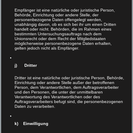
kaum konstruktive, substantielle Diskussionen über
Empfänger ist eine natürliche oder juristische Person,
Tierrechte – sondern v. a. Angriff und Ausgrenzung.
Behörde, Einrichtung oder andere Stelle, der
Andererseits ist das Internet heute natürlich so etwas wie
personenbezogene Daten offengelegt werden,
das Leitmedium – das sowohl virtuelle als auch reale
unabhängig davon, ob es sich bei ihr um einen Dritten
handelt oder nicht. Behörden, die im Rahmen eines
Entwicklungen anstoßen kann. In diese Richtung gehen
bestimmten Untersuchungsauftrags nach dem
auch meine Bemühungen. Freilich ist es schwierig, mit
Unionsrecht oder dem Recht der Mitgliedstaaten
sehr kurzen Texten und bei geringer
möglicherweise personenbezogene Daten erhalten,
gelten jedoch nicht als Empfänger.
Aufmerksamkeitsspanne der Leser komplexe
Zusammenhänge zu diskutieren. Deshalb versuche ich,
mit pointierten Überschriften und Zitaten die Menschen
j) Dritter
dazu „zu verführen“, sich umfassender zu informieren, z.
B. in Büchern.
Dritter ist eine natürliche oder juristische Person, Behörde,
Einrichtung oder andere Stelle außer der betroffenen
VI: Zwei Punkte gelten als Basis Ihrer „realpolitischen“
Person, dem Verantwortlichen, dem Auftragsverarbeiter
und den Personen, die unter der unmittelbaren
Tierschutzphilosophie:
Verantwortung des Verantwortlichen oder des
Auftragsverarbeiters befugt sind, die personenbezogenen
„a) Ganz konsequent vegan leben, also ohne jegliche
Daten zu verarbeiten.
Tierausbeutung, ist unmöglich.
b) Beim Versuch, möglichst konsequent vegan zu leben,
k) Einwilligung
gerät man notwendig in paradoxe, ja absurde
Situationen.“