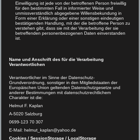
Einwilligung ist jede von der betroffenen Person freiwillig
für den bestimmten Fall in informierter Weise und
Daraus stammt sowohl ein intimes Dilemma („Wie viel
unmissverständlich abgegebene Willensbekundung in
Leiden können wir akzeptieren?“) als auch eine
Form einer Erklärung oder einer sonstigen eindeutigen
bestätigenden Handlung, mit der die betroffene Person zu
politische Aufforderung, deren Kern vegetarisch ist:
verstehen gibt, dass sie mit der Verarbeitung der sie
„Eine vegetarische Politik zum jetzigen Zeitpunkt schafft
betreffenden personenbezogenen Daten einverstanden
Vegetarier und (spätere) Veganer“.
ist.
Finden Sie diese Analyse immer noch aktuell? Und was
ist Ihre Grenze, was den ,Konsequenz vs. Paradox‘-
Name und Anschrift des für die Verarbeitung
Spagat angeht?
Verantwortlichen
Kaplan: Die vegane Konsequenz ist in der Tat ein
Verantwortlicher im Sinne der Datenschutz-
Problem – u. a. deshalb: Erstens wird das
Grundverordnung, sonstiger in den Mitgliedstaaten der
Europäischen Union geltenden Datenschutzgesetze und
„Reinheitsbestreben“ ab einem bestimmten Punkt – siehe
anderer Bestimmungen mit datenschutzrechtlichem
etwa „Kann Spuren von Milch enthalten“ –
Charakter ist die:
kontraproduktiv. Zweitens befinden sich tierliche
Helmut F. Kaplan
Substanzen nicht nur in Lebensmitteln, sondern auch in
A-5020 Salzburg
vielen anderen Produkten, etwa in Farben,
0699-123 70 307
Medikamenten, Waschmitteln und Bildschirmen. Und
drittens gibt es neben dem Verzehr tierlicher Produkte
E-Mail: helmut_kaplan@yahoo.de
viele andere tierschädliche Praktiken: Eine Welt, in der
Cookies / SessionStorage / LocalStorage