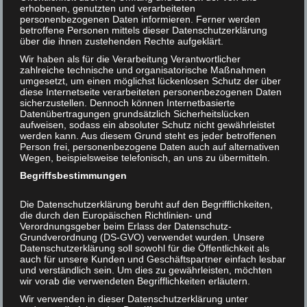
„Wer Tiere retten will,
11
erhobenen, genutzten und verarbeiteten
muss Realist werden“
personenbezogenen Daten informieren. Ferner werden
Helmut F. Kaplan unterstützen
FEB 2017
betroffene Personen mittels dieser Datenschutzerklärung
über die ihnen zustehenden Rechte aufgeklärt.
Kontakt
Veröffentlicht in:
Interviews
|
0
Wir haben als für die Verarbeitung Verantwortlicher
zahlreiche technische und organisatorische Maßnahmen
Vegan Italy Interview (Nr. 17, Februar 2017)
umgesetzt, um einen möglichst lückenlosen Schutz der über
diese Internetseite verarbeiteten personenbezogenen Daten
Helmut F. Kaplan
sicherzustellen. Dennoch können Internetbasierte
Datenübertragungen grundsätzlich Sicherheitslücken
„Wer Tiere retten will, muss Realist werden“
aufweisen, sodass ein absoluter Schutz nicht gewährleistet
werden kann. Aus diesem Grund steht es jeder betroffenen
VI: Herr Kaplan, Sie sind Vegetarier seit 1963. Was sind
Person frei, personenbezogene Daten auch auf alternativen
Ihre schönsten Erinnerungen an mehr als 50 Jahre im
Wegen, beispielsweise telefonisch, an uns zu übermitteln.
Zeichen des Tierwohls? Gab es auch kritische Momente?
Begriffsbestimmungen
Kaplan: 1963 war ich elf Jahre alt und mit der wirklichen
Die Datenschutzerklärung beruht auf den Begrifflichkeiten,
Tierrechtsarbeit begann ich erst viele Jahre später – nach
die durch den Europäischen Richtlinien- und
Verordnungsgeber beim Erlass der Datenschutz-
zwei Studien, die ich für diese Aufgabe gewählt hatte:
Grundverordnung (DS-GVO) verwendet wurden. Unsere
Psychologie und Philosophie. In meinem Buch
Datenschutzerklärung soll sowohl für die Öffentlichkeit als
„Leichenschmaus“ beschreibe ich meine Situation vor
auch für unsere Kunden und Geschäftspartner einfach lesbar
und verständlich sein. Um dies zu gewährleisten, möchten
dem Einstieg in die Tierrechtsarbeit so:
wir vorab die verwendeten Begrifflichkeiten erläutern.
„Dem endgültigen Entschluß, kein Fleisch mehr zu essen,
Wir verwenden in dieser Datenschutzerklärung unter