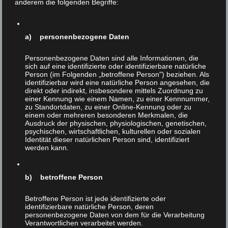
anderem die folgenden Begriffe:
ging natürlich eine Entwicklung voraus: das Wissen um
das unendliche Leiden der Tiere, die Erkenntnis, daß
dieses Leiden ethisch in keiner Weise zu rechtfertigen ist,
a) personenbezogene Daten
und vor allem Trauer und Zorn über die eigene Ohnmacht
…. Das Schlimmste zu jener Zeit war aber … das Gefühl,
Personenbezogene Daten sind alle Informationen, die
der einzige zu sein, der diese Verbrechen überhaupt
sich auf eine identifizierte oder identifizierbare natürliche
SIEHT. ( … ) Ich kam mir vor wie der sprichwörtliche
Person (im Folgenden „betroffene Person") beziehen. Als
identifizierbar wird eine natürliche Person angesehen, die
Rufer in der Wüste, mehr noch: wie der einzige Gesunde
direkt oder indirekt, insbesondere mittels Zuordnung zu
in einer Nervenheilanstalt, in der nicht nur die Patienten,
einer Kennung wie einem Namen, zu einer Kennnummer,
sondern auch die Ärzte geisteskrank sind.“
zu Standortdaten, zu einer Online-Kennung oder zu
einem oder mehreren besonderen Merkmalen, die
Ausdruck der physischen, physiologischen, genetischen,
Als ich dann begann, mich systematisch in die Tierethik
psychischen, wirtschaftlichen, kulturellen oder sozialen
einzulesen, stellte ich zu meiner großen Überraschung
Identität dieser natürlichen Person sind, identifiziert
fest, daß das, was ich bisher nur intuitiv und vage erfaßt
werden kann.
hatte, von Philosophen bereits theoretisch durchdrungen
und ausformuliert worden war: von Peter Singer, Tom
b) betroffene Person
Regan und anderen. Das war eine große Freude und
Erleichterung! In gewisser Weise aber auch eine
Betroffene Person ist jede identifizierte oder
Enttäuschung – darüber, nicht der Erste zu sein, der das
identifizierbare natürliche Person, deren
immense Unrecht gegenüber Tieren erkennt,
personenbezogene Daten von dem für die Verarbeitung
Verantwortlichen verarbeitet werden.
philosophisch einordnet und argumentativ auf den Punkt