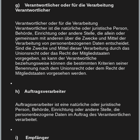
Aktivisten dazu verführt, nur mehr auf Mode, Spaß und
g) Verantwortlicher oder für die Verarbeitung
Verantwortlicher
Coolness zu setzen und sich das aufwendige ethische
Argumentieren zu ersparen. Und das hat – Stichwort:
Verantwortlicher oder für die Verarbeitung
Politik; wir kommen darauf zurück – fatale Folgen.
Verantwortlicher ist die natürliche oder juristische Person,
Außerdem sollten sich diejenigen, denen die
Behörde, Einrichtung oder andere Stelle, die allein oder
„Veganisierung der Gesellschaft“ am Herzen liegt, anstatt
gemeinsam mit anderen über die Zwecke und Mittel der
Verarbeitung von personenbezogenen Daten entscheidet.
über die Abweichler in den eigenen Reihen herzufallen,
Sind die Zwecke und Mittel dieser Verarbeitung durch das
weil sie „nur“ zu 99 Prozent vegan sind, lieber um die
Unionsrecht oder das Recht der Mitgliedstaaten
vorgegeben, so kann der Verantwortliche
überwiegende Mehrheit der Fleischesser kümmern!
beziehungsweise können die bestimmten Kriterien seiner
Benennung nach dem Unionsrecht oder dem Recht der
VI: Das Internet ist eine wichtige Quelle für Ihr Buch,
Mitgliedstaaten vorgesehen werden.
sowie ein Ort, den Sie schon lange frequentieren. Vor der
Zeit der sozialen Netzwerke haben Sie zum Beispiel eine
sehr lebhafte Yahoo-Gruppe gegründet und moderiert.
h) Auftragsverarbeiter
Heutzutage scheint das Internet mehr ein Ort des
Auftragsverarbeiter ist eine natürliche oder juristische
Streitens zu sein (Trolling usw.) als eine produktive,
Person, Behörde, Einrichtung oder andere Stelle, die
politische Plattform. Wie kann man dieses Phänomen
personenbezogene Daten im Auftrag des Verantwortlichen
strategisch umkehren?
verarbeitet.
Kaplan: In diesem Fall bildet das Internet wohl lediglich
die „analoge Wirklichkeit“ ab. In der gibt es ja auch
i) Empfänger