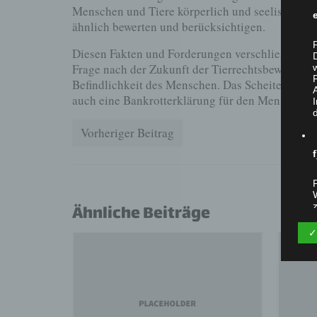
Menschen und Tiere körperlich und seelisch ähn
ähnlich bewerten und berücksichtigen.
Diesen Fakten und Forderungen verschließen kann
Frage nach der Zukunft der Tierrechtsbewegung i
Befindlichkeit des Menschen. Das Scheitern der 
auch eine Bankrotterklärung für den Menschen.
Vorheriger Beitrag
Ähnliche Beiträge
✓