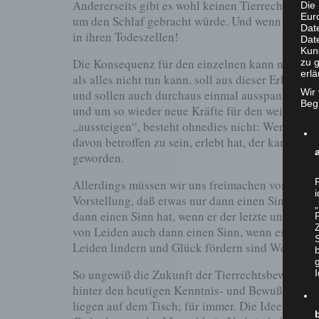
Andererseits gibt es wohl keinen Tierrechtler, d
Die 
Eur
um den Schlaf gebracht würde. Und wenn
uns
sch
Dat
in ihren Todeszellen!
Date
Kun
Die Konsequenz für den einzelnen kann nur laut
zu g
erlä
als alles nicht tun kann, soll aus dieser Erkenn
Wir
und sollen auch durchaus einmal ausspannen, ja
Begr
und um so wieder neue Kräfte für den weiteren B
„aussteigen“, besteht ohnedies nicht: Wer einmal
davon betroffen zu sein, erlebt hat, der kann ohn
geworden.
Allerdings müssen wir uns freimachen von irrati
Vorstellung, daß etwas nur dann einen Sinn hat, 
dann einen Sinn hat, wenn er der letzte und nicht
von Leiden auch dann einen Sinn, wenn es nicht e
Leiden lindern und Glück fördern sind Werte an s
So ungewiß die Zukunft der Tierrechtsbewegung au
hinter den heutigen Kenntnis- und Bewußtseinss
liegen auf dem Tisch; für immer. Die Ideen der 