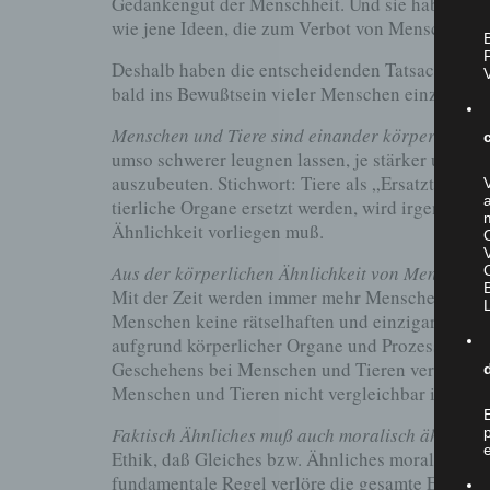
Gedankengut der Menschheit. Und sie haben dort 
wie jene Ideen, die zum Verbot von Menschenopf
B
Deshalb haben die entscheidenden Tatsachen un
bald ins Bewußtsein vieler Menschen einzupräge
Menschen und Tiere sind einander körperlich äh
umso schwerer leugnen lassen, je stärker und un
auszubeuten. Stichwort: Tiere als „Ersatzteill
tierliche Organe ersetzt werden, wird irgendwa
Ähnlichkeit vorliegen muß.
Aus der körperlichen Ähnlichkeit von Menschen u
Mit der Zeit werden immer mehr Menschen erken
Menschen keine rätselhaften und einzigartigen 
aufgrund körperlicher Organe und Prozesse funk
Geschehens bei Menschen und Tieren vergleichba
Menschen und Tieren nicht vergleichbar ist.
Faktisch Ähnliches muß auch moralisch ähnlich 
Ethik, daß Gleiches bzw. Ähnliches moralisch gl
fundamentale Regel verlöre die gesamte Ethik i