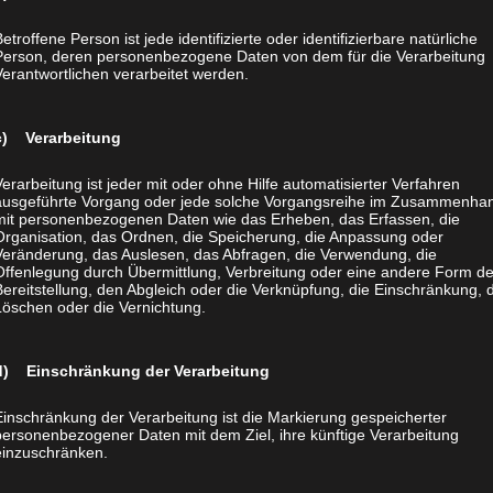
das gleiche objektive Gewicht und denselben potentiellen Stel
ern und zur Überwindung der Sklaverei geführt haben.
etroffene Person ist jede identifizierte oder identifizierbare natürliche
Person, deren personenbezogene Daten von dem für die Verarbeitung
d ihre unausweichlichen Konsequenzen auch gute Chancen, sic
Verantwortlichen verarbeitet werden.
n:
nlich
. Diese physische Ähnlichkeit von Menschen und Tieren w
c) Verarbeitung
verschämter sie dazu benutzt wird, um Tiere für menschliche Z
ager“ für den Menschen. Wenn menschliche Organe routinemäßig 
Verarbeitung ist jeder mit oder ohne Hilfe automatisierter Verfahren
ausgeführte Vorgang oder jede solche Vorgangsreihe im Zusammenha
nn auch dem letzten Hohlkopf dämmern, daß da wohl eine gewiss
mit personenbezogenen Daten wie das Erheben, das Erfassen, die
Organisation, das Ordnen, die Speicherung, die Anpassung oder
Veränderung, das Auslesen, das Abfragen, die Verwendung, die
nd Tieren folgt eine seelische Ähnlichkeit von Menschen und T
Offenlegung durch Übermittlung, Verbreitung oder eine andere Form de
Bereitstellung, den Abgleich oder die Verknüpfung, die Einschränkung, 
nen, daß die psychischen Eigenschaften und Fähigkeiten des
Löschen oder die Vernichtung.
Gaben des Himmels sind, sondern daß geistiges Leben und Erle
tioniert. Und wenn diese physischen Grundlagen psychischen
r sind, dann ist es absurd anzunehmen, daß das Seelenleben v
d) Einschränkung der Verarbeitung
Einschränkung der Verarbeitung ist die Markierung gespeicherter
bewertet werden
. Es gehört zu den elementarsten Grundsätzen d
personenbezogener Daten mit dem Ziel, ihre künftige Verarbeitung
einzuschränken.
eich bzw. ähnlich bewertet und berücksichtigt werden muß. Ohn
hre Grundlage, Glaubwürdigkeit und Anwendbarkeit. Wenn also