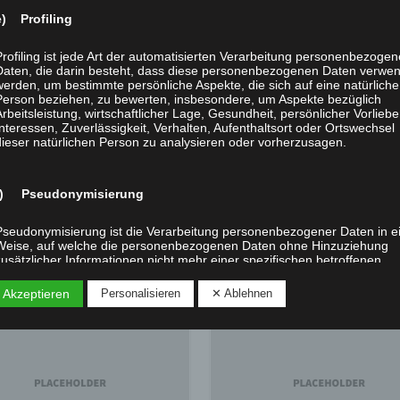
lich sind, dann müssen wir Menschen und Tiere auch moralisch
e) Profiling
Profiling ist jede Art der automatisierten Verarbeitung personenbezogen
 sich nur, wer nicht denken kann oder nicht moralisch sein wil
Daten, die darin besteht, dass diese personenbezogenen Daten verwe
st daher auch eine Frage nach der intellektuellen und moralisc
werden, um bestimmte persönliche Aspekte, die sich auf eine natürliche
Person beziehen, zu bewerten, insbesondere, um Aspekte bezüglich
Tierrechtsbewegung wäre nicht nur ein Schaden für die Tiere, 
Arbeitsleistung, wirtschaftlicher Lage, Gesundheit, persönlicher Vorliebe
Interessen, Zuverlässigkeit, Verhalten, Aufenthaltsort oder Ortswechsel
dieser natürlichen Person zu analysieren oder vorherzusagen.
Nächster B
f) Pseudonymisierung
Pseudonymisierung ist die Verarbeitung personenbezogener Daten in e
Weise, auf welche die personenbezogenen Daten ohne Hinzuziehung
zusätzlicher Informationen nicht mehr einer spezifischen betroffenen
Person zugeordnet werden können, sofern diese zusätzlichen
Informationen gesondert aufbewahrt werden und technischen und
 Akzeptieren
Personalisieren
✕ Ablehnen
organisatorischen Maßnahmen unterliegen, die gewährleisten, dass die
personenbezogenen Daten nicht einer identifizierten oder identifizierba
natürlichen Person zugewiesen werden.
g) Verantwortlicher oder für die Verarbeitung Verantwortlicher