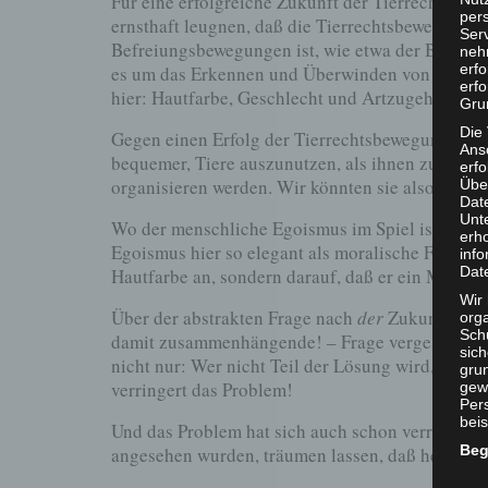
Für eine erfolgreiche Zukunft der Tierrechtsbe
per
ernsthaft leugnen, daß die Tierrechtsbewegung d
Ser
Befreiungsbewegungen ist, wie etwa der Befreiun
neh
erf
es um das Erkennen und Überwinden von moralis
erfo
hier: Hautfarbe, Geschlecht und Artzugehörigkei
Grun
Die
Gegen einen Erfolg der Tierrechtsbewegung spric
Ans
bequemer, Tiere auszunutzen, als ihnen zu helfe
erf
organisieren werden. Wir könnten sie also ewig g
Übe
Dat
Unt
Wo der menschliche Egoismus im Spiel ist, haben
erh
Egoismus hier so elegant als moralische Fortschr
info
Dat
Hautfarbe an, sondern darauf, daß er ein Mensch 
Wir 
Über der abstrakten Frage nach
der
Zukunft
der
org
Sch
damit zusammenhängende! – Frage vergessen: 
sic
nicht nur: Wer nicht Teil der Lösung wird, bleib
grun
verringert das Problem!
gew
Per
beis
Und das Problem hat sich auch schon verringert: 
Beg
angesehen wurden, träumen lassen, daß heute
Ve