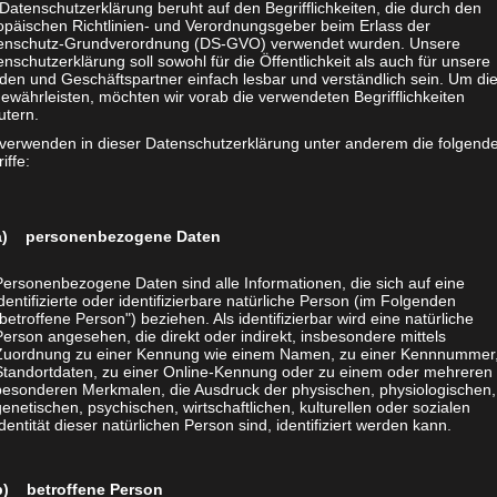
er nicht durch die lähmende Langsamkeit von wirklichen Fortsch
Datenschutzerklärung beruht auf den Begrifflichkeiten, die durch den
opäischen Richtlinien- und Verordnungsgeber beim Erlass der
on alles viel zu langsam geht, wie geht es erst den betroffenen
enschutz-Grundverordnung (DS-GVO) verwendet wurden. Unsere
nschutzerklärung soll sowohl für die Öffentlichkeit als auch für unsere
den und Geschäftspartner einfach lesbar und verständlich sein. Um di
en: im eigenen Bereich alles tun, was man tun kann. Und da ma
ewährleisten, möchten wir vorab die verwendeten Begrifflichkeiten
utern.
tnis auch eine gewisse Gelassenheit resultieren. Mehr noch: Wir 
 verwenden in dieser Datenschutzerklärung unter anderem die folgend
 sogar „vergessen“ – um uns vom allgegenwärtigen Horror zu e
iffe:
efreiungskampf zu schöpfen. Die Gefahr, daß wir aufhören,
 das Leiden der Welt erfaßt und die Dankbarkeit, nicht unmitte
ehin nicht mehr ruhen. Das Verlangen zu helfen, ist unstillbar
a) personenbezogene Daten
Personenbezogene Daten sind alle Informationen, die sich auf eine
onalen und destruktiven Vollkommenheitsphantasien, das heißt 
identifizierte oder identifizierbare natürliche Person (im Folgenden
wenn es „vollendet“ ist oder werden kann. So wie ein schöner T
„betroffene Person") beziehen. Als identifizierbar wird eine natürliche
 Teil eines schönen, „vollendeten“ Lebens ist, so hat auch das 
Person angesehen, die direkt oder indirekt, insbesondere mittels
Zuordnung zu einer Kennung wie einem Namen, zu einer Kennnummer,
in Schritt zur endgültigen, „vollendeten“ Befreiung der Tiere is
Standortdaten, zu einer Online-Kennung oder zu einem oder mehreren
ich. Letztlich vielleicht die einzigen Werte überhaupt.
besonderen Merkmalen, die Ausdruck der physischen, physiologischen,
genetischen, psychischen, wirtschaftlichen, kulturellen oder sozialen
ch ist – eines läßt sich schon jetzt mit Sicherheit sagen: Ein
Identität dieser natürlichen Person sind, identifiziert werden kann.
tand kann und wird es nicht geben. Denn die Fakten und Argum
Tierrechtsbewegung gehören zum unverlierbaren zivilisatorisch
b) betroffene Person