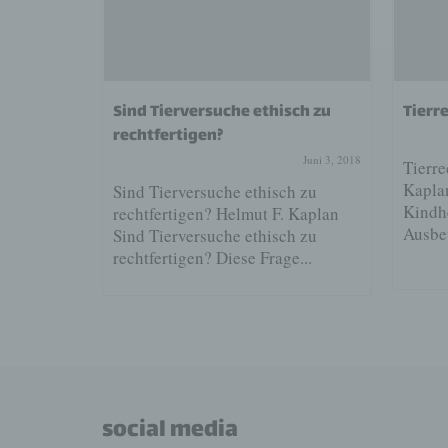
sarbeit
Sind Tierversuche ethisch zu
Tierr
rechtfertigen?
Juli 15, 2017
Juni 3, 2018
beit
Tierre
ände beim
Kapla
Sind Tierversuche ethisch zu
t gewiß zu
Kindh
rechtfertigen? Helmut F. Kaplan
Ausbeu
Sind Tierversuche ethisch zu
rechtfertigen? Diese Frage...
social media