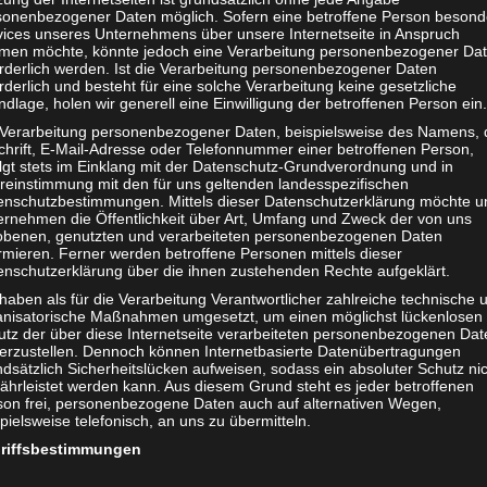
wegung sprechen zweifellos Vernunft und Moral. Niemand kann
sonenbezogener Daten möglich. Sofern eine betroffene Person besond
ie logische und konsequente Fortsetzung anderer – akzeptierter
vices unseres Unternehmens über unsere Internetseite in Anspruch
g der Sklaven oder der Emanzipation der Frauen. Stets ging un
men möchte, könnte jedoch eine Verarbeitung personenbezogener Da
orderlich werden. Ist die Verarbeitung personenbezogener Daten
chen Diskriminierungen aufgrund moralisch irrelevanter Mer
rderlich und besteht für eine solche Verarbeitung keine gesetzliche
t.
dlage, holen wir generell eine Einwilligung der betroffenen Person ein.
 Verarbeitung personenbezogener Daten, beispielsweise des Namens, 
ht der menschliche Egoismus. Natürlich ist es einfacher und
chrift, E-Mail-Adresse oder Telefonnummer einer betroffenen Person,
n. Hinzu kommt, daß die Tiere nie einen Aufstand gegen uns
olgt stets im Einklang mit der Datenschutz-Grundverordnung und in
efahr- und straflos quälen und ausbeuten.
reinstimmung mit den für uns geltenden landesspezifischen
enschutzbestimmungen. Mittels dieser Datenschutzerklärung möchte u
ernehmen die Öffentlichkeit über Art, Umfang und Zweck der von uns
 es alle anderen Kräfte naturgemäß äußerst schwer. Zumal sich
obenen, genutzten und verarbeiteten personenbezogenen Daten
ittlichkeit verkaufen läßt: „Es kommt doch nicht auf jemandes
rmieren. Ferner werden betroffene Personen mittels dieser
enschutzerklärung über die ihnen zustehenden Rechte aufgeklärt.
ist!“
haben als für die Verarbeitung Verantwortlicher zahlreiche technische 
Tierrechtsbewegung dürfen wir aber nicht die viel wichtigere –
anisatorische Maßnahmen umgesetzt, um einen möglichst lückenlosen
utz der über diese Internetseite verarbeiteten personenbezogenen Dat
Was können
wir
, jeder einzelne, konkret und praktisch tun? Und h
herzustellen. Dennoch können Internetbasierte Datenübertragungen
t Teil des Problems. Sondern vor allem auch: Wer Teil der Lösun
dsätzlich Sicherheitslücken aufweisen, sodass ein absoluter Schutz ni
ährleistet werden kann. Aus diesem Grund steht es jeder betroffenen
son frei, personenbezogene Daten auch auf alternativen Wegen,
pielsweise telefonisch, an uns zu übermitteln.
Wer hätte sich vor Jahrzehnten, als
Vegetarier
noch wie Außeri
riffsbestimmungen
ganismus
in aller Munde ist!