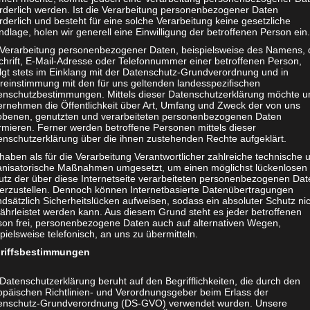
n würde.
orderlich werden. Ist die Verarbeitung personenbezogener Daten
rderlich und besteht für eine solche Verarbeitung keine gesetzliche
ht hoffnungslose: immer weitere Verschlechterung trotz bereits
dlage, holen wir generell eine Einwilligung der betroffenen Person ein.
m ganz ähnlichen Zustand war Mecky schon vor über vier Mona
 Verarbeitung personenbezogener Daten, beispielsweise des Namens, 
fünf Tagen gab. Entsprechend vorsichtig war ich jetzt natürlich
chrift, E-Mail-Adresse oder Telefonnummer einer betroffenen Person,
olgt stets im Einklang mit der Datenschutz-Grundverordnung und in
reinstimmung mit den für uns geltenden landesspezifischen
enschutzbestimmungen. Mittels dieser Datenschutzerklärung möchte u
ir wohl beide wußten, daß sie nicht sehr lange währen würde un
ernehmen die Öffentlichkeit über Art, Umfang und Zweck der von uns
obenen, genutzten und verarbeiteten personenbezogenen Daten
nzen Tag an meiner Seite, während ich arbeitete.
rmieren. Ferner werden betroffene Personen mittels dieser
enschutzerklärung über die ihnen zustehenden Rechte aufgeklärt.
haben als für die Verarbeitung Verantwortlicher zahlreiche technische 
anisatorische Maßnahmen umgesetzt, um einen möglichst lückenlosen
 machte ich einen langen Spaziergang. Ganz in der Nähe werden
utz der über diese Internetseite verarbeiteten personenbezogenen Dat
er gehalten. Das ist nicht einmal ein „Bio“-Betrieb, sondern e
herzustellen. Dennoch können Internetbasierte Datenübertragungen
ken in den Ohren der Rinder, daß auch diese Tiere für die Ermo
dsätzlich Sicherheitslücken aufweisen, sodass ein absoluter Schutz ni
ährleistet werden kann. Aus diesem Grund steht es jeder betroffenen
son frei, personenbezogene Daten auch auf alternativen Wegen,
pielsweise telefonisch, an uns zu übermitteln.
 wochenlangen Verfall und Leiden meines geliebten Freundes, f
riffsbestimmungen
 hatte. Und hier vollkommen gesunde Tiere, die mitten im Lebe
Datenschutzerklärung beruht auf den Begrifflichkeiten, die durch den
opäischen Richtlinien- und Verordnungsgeber beim Erlass der
um Essen, streicheln sie, reden mit ihnen. Ich denke mir: Was 
enschutz-Grundverordnung (DS-GVO) verwendet wurden. Unsere