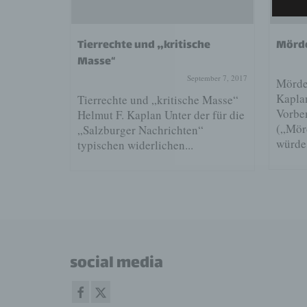
us und
Tierrechte und „kritische
Mörde
Masse“
August 6, 2018
September 7, 2017
Mörder
Kapla
s und
Tierrechte und „kritische Masse“
Vorbe
plan Der
Helmut F. Kaplan Unter der für die
(„Mörd
chwarzer
„Salzburger Nachrichten“
würde.
typischen widerlichen...
social media