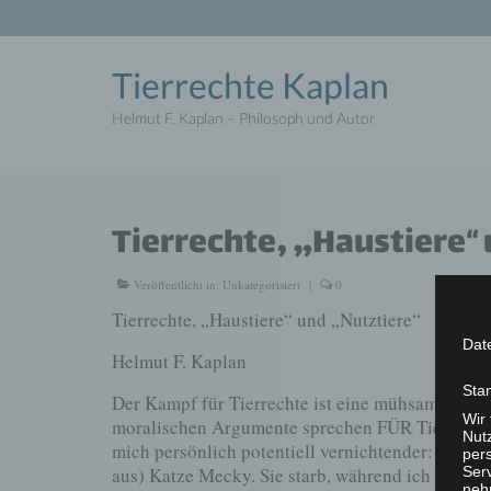
Tierrechte Kaplan
Helmut F. Kaplan – Philosoph und Autor
Tierrechte, „Haustiere“
Veröffentlicht in:
Unkategorisiert
|
0
Tierrechte, „Haustiere“ und „Nutztiere“
Dat
Helmut F. Kaplan
Sta
Der Kampf für Tierrechte ist eine mühsame Sache
Wir
moralischen Argumente sprechen FÜR Tierrechte!
Nutz
mich persönlich potentiell vernichtender: der To
per
Ser
aus) Katze Mecky. Sie starb, während ich beim T
neh