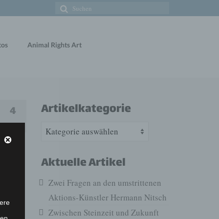
Suche
nach:
tos
Animal Rights Art
Artikelkategorie
4
Artikelkategorie
FEB 2018
Aktuelle Artikel
und
Zwei Fragen an den umstrittenen
nd für
Aktions-Künstler Hermann Nitsch
tnis
ere
ine
Zwischen Steinzeit und Zukunft
ten