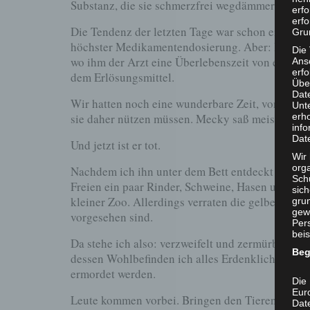
Substanz, die sie schmerzfrei wegdämmern lasse
erf
erfo
Die Tendenz der letzten Tage war schon eine rec
Grun
höchster Medikamentendosierung. Aber: In eine
Die
wo ihm der Arzt eine Überlebenszeit von ein bis 
Ans
erf
dem Erlösungsmittel.
Übe
Dat
Wir hatten noch eine wunderbare Zeit, von der w
Unt
erh
sie daher nützen müssen. Mecky saß meist den ga
info
Dat
Und jetzt ist er tot.
Wir 
org
Nachdem ich ihn unter dem Bett entdeckt hatte,
Sch
Freien ein paar Rinder, Schweine, Hasen und Hühn
sic
kleiner Zoo. Allerdings verraten die gelben Mar
grun
gew
vorgesehen sind.
Per
beis
Da stehe ich also: verzweifelt und zermürbt vom
Beg
dessen Wohlbefinden ich alles Erdenkliche getan
ermordet werden.
Die 
Eur
Leute kommen vorbei. Bringen den Tieren etwas z
Dat