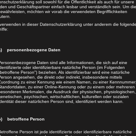
„Sind Sie eigentlich Vegetarier?“ Ich lasse es aber. Eine schlec
nschutzerklärung soll sowohl für die Öffentlichkeit als auch für unsere
den und Geschäftspartner einfach lesbar und verständlich sein. Um di
ewährleisten, möchten wir vorab die verwendeten Begrifflichkeiten
utern.
r Tierrechte zu sensibilisieren: Es gibt bei uns doch jede Men
 verwenden in dieser Datenschutzerklärung unter anderem die folgend
sw. Wenn es uns gelänge, wenigstens einem Teil dieser Mensch
iffe:
erseits und zum Beispiel Schweine andererseits einander sehr,
he Behandlung dieser Tiere vollkommen irrational und ungerecht
a) personenbezogene Daten
d Katzenbesitzer, die ihre Tiere hegen und pflegen, dazu brin
Personenbezogene Daten sind alle Informationen, die sich auf eine
mationen einzureißen, so wäre das ein Riesenschritt in die rich
identifizierte oder identifizierbare natürliche Person (im Folgenden
itergehende Bewußtseins- und Verhaltensänderungen in sich ber
„betroffene Person") beziehen. Als identifizierbar wird eine natürliche
Person angesehen, die direkt oder indirekt, insbesondere mittels
Zuordnung zu einer Kennung wie einem Namen, zu einer Kennnummer,
Standortdaten, zu einer Online-Kennung oder zu einem oder mehreren
ngehend, daß ihnen klar wird, daß sie mit ihrer Lebensweise daf
besonderen Merkmalen, die Ausdruck der physischen, physiologischen,
nd liebesbedürftig sind, schrecklich leiden und sinnlos sterben!
genetischen, psychischen, wirtschaftlichen, kulturellen oder sozialen
Identität dieser natürlichen Person sind, identifiziert werden kann.
bende Wesen von Schmerzen frei bleiben“. Dieser Wunsch ist l
„Haustiere“ sind der Beweis dafür, daß ein Leben mit WENIG L
b) betroffene Person
etroffene Person ist jede identifizierte oder identifizierbare natürliche
Und zwar für ALLE Tiere! Unabhängig davon, ob sie zufällig bei u