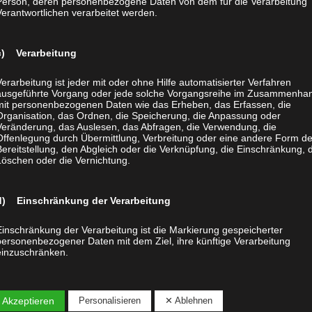
Person, deren personenbezogene Daten von dem für die Verarbeitung
iedlich, süß oder sympathisch finden, ob sie lange oder kurze Be
Verantwortlichen verarbeitet werden.
sa sind. Tiere sind wie wir leidensfähige Wesen und haben dahe
handelt zu werden.
c) Verarbeitung
Verarbeitung ist jeder mit oder ohne Hilfe automatisierter Verfahren
ausgeführte Vorgang oder jede solche Vorgangsreihe im Zusammenha
Nächster B
mit personenbezogenen Daten wie das Erheben, das Erfassen, die
Organisation, das Ordnen, die Speicherung, die Anpassung oder
Veränderung, das Auslesen, das Abfragen, die Verwendung, die
Offenlegung durch Übermittlung, Verbreitung oder eine andere Form de
Bereitstellung, den Abgleich oder die Verknüpfung, die Einschränkung, 
Löschen oder die Vernichtung.
d) Einschränkung der Verarbeitung
Einschränkung der Verarbeitung ist die Markierung gespeicherter
personenbezogener Daten mit dem Ziel, ihre künftige Verarbeitung
einzuschränken.
e) Profiling
 Akzeptieren
Personalisieren
✕ Ablehnen