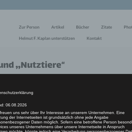
Zur Person
Artikel
Bücher
Zitate
Pho
Helmut F. Kaplan unterstützen
Kontakt
 und „Nutztiere“
enschutzerklärung
nd: 06.08.2026
. Aber einen großen Vorteil hat das Thema: Alle vernünftigen 
 freuen uns sehr über Ihr Interesse an unserem Unternehmen. Eine
 Der Anlaß für folgende Überlegungen ist ein sehr trauriger u
ung der Internetseiten ist grundsätzlich ohne jede Angabe
d meiner (das Wort drückt kein Besitz-, sondern ein Naheverhäl
sonenbezogener Daten möglich. Sofern eine betroffene Person besond
vices unseres Unternehmens über unsere Internetseite in Anspruch
ierarzt war, um neue Medikamente zu holen – und vorsorglich e
men möchte, könnte jedoch eine Verarbeitung personenbezogener Da