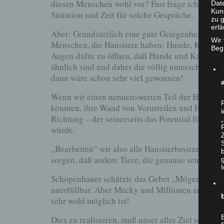
diesen Menschen wohl vor? Fast frage ich schon: 
Date
Kun
Situation und Zeit für solche Gespräche.
zu g
erlä
Aber: Grundsätzlich eine gute Gelegenheit, um fü
Wir
Menschen, die Haustiere haben: Hunde, Katzen u
Begr
Augen dafür zu öffnen, daß Hunde und Katzen ein
ähnlich sind und daher die völlig unterschiedlic
dann wäre schon sehr viel gewonnen!
Wenn wir einen nennenswerten Teil der Hunde- un
könnten, ihre Wand von Vorurteilen und Fehlinfor
Richtung – der seinerseits das Potential für we
würde.
„Bearbeiten“ wir also alle Haustierbesitzer dahi
sorgen, daß andere Tiere, die genauso sensibel u
Schopenhauer schätzte das Gebet „Mögen alle le
unerfüllbar. Aber Mecky und Millionen anderer 
sehr wohl möglich ist!
B
Dies zu realisieren, muß unser aller Ziel sein. 