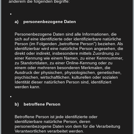
anderem die folgenden Begriffe:
was das eigentlich bedeutet: Während andere sich,
entsprechend ihrem Beruf, bemühen, irgendetwas
Nützliches zu leisten oder vielleicht gar ein
a) personenbezogene Daten
künstlerisches oder wissenschaftliches Werk zu schaffen,
verbringt der „Feinschmecker“ sein Leben mit der Suche
Personenbezogene Daten sind alle Informationen, die
nach Dingen, die ihm schmecken.
sich auf eine identifizierte oder identifizierbare natürliche
Person (im Folgenden „betroffene Person") beziehen. Als
Aber zurück zu „Feinschmecker“ Wagner. Richtig ins
identifizierbar wird eine natürliche Person angesehen, die
Herz geschlossen hat er auch Rehe (S. 82), insbesondere
direkt oder indirekt, insbesondere mittels Zuordnung zu
einer Kennung wie einem Namen, zu einer Kennnummer,
„Rehnüsschen“ – was auch immer das sein mag: „‚A
zu Standortdaten, zu einer Online-Kennung oder zu
point‘ hatte ich es bestellt, und genauso kam es auf den
einem oder mehreren besonderen Merkmalen, die
Ausdruck der physischen, physiologischen, genetischen,
Teller. Es hatte einen kaminroten, saftigen Kern, aber
psychischen, wirtschaftlichen, kulturellen oder sozialen
man hatte ihm lange genug Zeit zum Rasten gegeben,
Identität dieser natürlichen Person sind, identifiziert
sodass auch nicht das geringste Tröpfchen Blut aus den
werden kann.
feinen Fasern trat.“ Freilich komme das „unvergleichliche
Aroma“, wie Wagner doziert, nicht von ungefähr.
b) betroffene Person
Entscheidend sei vielmehr, daß das Filet perfekt gebraten
ist: „sicherlich nicht fast roh, aber noch viel weniger
Betroffene Person ist jede identifizierte oder
trocken und ‚durch‘.“ Und jetzt wird´s richtig kritisch
identifizierbare natürliche Person, deren
und politisch:
personenbezogene Daten von dem für die Verarbeitung
Verantwortlichen verarbeitet werden.