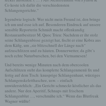
Einwilligung ist jede von der betroffenen Person freiwillig
Co koste ich dafür die verschiedensten
für den bestimmten Fall in informierter Weise und
Schlangengerichte.“
unmissverständlich abgegebene Willensbekundung in
Form einer Erklärung oder einer sonstigen eindeutigen
bestätigenden Handlung, mit der die betroffene Person zu
Irgendwie logisch: Wer nicht mein Freund ist, den bringe
verstehen gibt, dass sie mit der Verarbeitung der sie
ich um und esse ich auf. Besonderen Eindruck auf unsere
betreffenden personenbezogenen Daten einverstanden
sensible Reporterin Schmidt macht offenkundig
ist.
Restaurantbesitzer M. Quoc Trieu: Nachdem er ihr stolz
seine Schlangenbisse gezeigt hat, fischt er eine Kobra aus
dem Käfig, um „sie blitzschnell der Länge nach“
Name und Anschrift des für die Verarbeitung
Verantwortlichen
aufzuschlitzen und zu häuten. Donnerwetter, da gibt´s
noch echte Naturburschen, bei den Vietnamesen!
Verantwortlicher im Sinne der Datenschutz-
Grundverordnung, sonstiger in den Mitgliedstaaten der
Und bereits wenige Minuten nach dem obercoolen
Europäischen Union geltenden Datenschutzgesetze und
Aufschlitzen steht das komplette Schlangenmenü fix und
anderer Bestimmungen mit datenschutzrechtlichem
Charakter ist die:
fertig auf dem Tisch: knusprige Schlangenhaut, würziges
Schlangenskeletthaschee, usw. – einfach
Helmut F. Kaplan
unwiderstehlich: „Ein Gericht schmeckt köstlicher als das
A-5020 Salzburg
andere. Nur den Aperitif, Schnaps mit frischem
0699-123 70 307
Schlangenblut …, verschmähe ich.“ Wenn das Blutfreak
E-Mail: helmut_kaplan@yahoo.de
Wagner wüßte!
Cookies / SessionStorage / LocalStorage