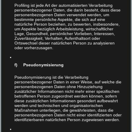
zuweilen lästige Vergiftungen nach sich ziehen, die
Profiling ist jede Art der automatisierten Verarbeitung
schon auch mal tödlich enden können. Aber damit, mahnt
personenbezogener Daten, die darin besteht, dass diese
personenbezogenen Daten verwendet werden, um
der Mann, der Messer und Gabel wie Orden in die
bestimmte persönliche Aspekte, die sich auf eine
Kamera hält, könne und müsse man leben: „Schließlich
natürliche Person beziehen, zu bewerten, insbesondere,
um Aspekte bezüglich Arbeitsleistung, wirtschaftlicher
werden ja auch Autos, Snowboards, Segelflieger und
Lage, Gesundheit, persönlicher Vorlieben, Interessen,
Reitpferde nicht verboten, obwohl es immer wieder
Zuverlässigkeit, Verhalten, Aufenthaltsort oder
Menschen gibt, die damit verunglücken.“
Ortswechsel dieser natürlichen Person zu analysieren
oder vorherzusagen.
Solche Aussagen ringen einem direkt einen gewissen
Respekt ab: Der Mann ißt nicht nur gern und, wie sein
f) Pseudonymisierung
Äußeres verrät, viel, sondern auch noch unter Einsatz
seines Lebens!
Pseudonymisierung ist die Verarbeitung
personenbezogener Daten in einer Weise, auf welche die
So schlimm die Sache mit den Brüsseler Bürokraten auch
personenbezogenen Daten ohne Hinzuziehung
sein mag – es gibt auch Lichtblicke. Etwa den Verein zur
zusätzlicher Informationen nicht mehr einer spezifischen
betroffenen Person zugeordnet werden können, sofern
Erhaltung gefährdeter Haustierrassen (VEGH). Obmann
diese zusätzlichen Informationen gesondert aufbewahrt
Othard Hack erläutert die Aufgabe des VEGH am
werden und technischen und organisatorischen
Beispiel Rind (S. 30): Früher habe es in Österreich
Maßnahmen unterliegen, die gewährleisten, dass die
personenbezogenen Daten nicht einer identifizierten oder
mindestens 30 Rinderrassen gegeben. Heute aber mache
identifizierbaren natürlichen Person zugewiesen werden.
das sogenannte „Fleckvieh“, eine „Hochleistungs- und
Doppelnutzungsrasse“, etwa 80 Prozent der Bestände