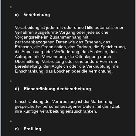
„‚Essen Sie´s nur mit viel Freude‘, sagte der Koch, den
ich ob seiner Leistungen mit überschwänglichem Lob
c) Verarbeitung
bedachte. ‚Es wird ohnedies eines von den letzten sein,
die Sie kriegen.‘ – Ich reagierte einigermaßen irritiert. –
Verarbeitung ist jeder mit oder ohne Hilfe automatisierter
‚Wenn Brüssel seine Hygienevorschriften radikal
Verfahren ausgeführte Vorgang oder jede solche
durchzieht …, dann ist ein medium gebratenes Steak zur
Vorgangsreihe im Zusammenhang mit
personenbezogenen Daten wie das Erheben, das
Zeit ein aussterbendes Gericht, von einem rosa
Erfassen, die Organisation, das Ordnen, die Speicherung,
gebratenen Lamm- oder Rehfilet gar nicht zu reden. ( … )
die Anpassung oder Veränderung, das Auslesen, das
Ich komm aber gerne zu Ihnen nach Hause … und mach
Abfragen, die Verwendung, die Offenlegung durch
Übermittlung, Verbreitung oder eine andere Form der
Ihnen Ihr Steak so blutig wie Sie wollen.'“
Bereitstellung, den Abgleich oder die Verknüpfung, die
Einschränkung, das Löschen oder die Vernichtung.
Na, da hat Feinfresser Wagner ja noch einmal Glück
gehabt. Nicht auszudenken, wenn er auf seine blutigen
Lieblingsgerichte verzichten müßte! Aber da plagt den
d) Einschränkung der Verarbeitung
Esser vom Dienst schon die nächste Sorge: Es sei wohl
nur mehr eine Frage der Zeit, bis „auch die guten alten
Einschränkung der Verarbeitung ist die Markierung
gespeicherter personenbezogener Daten mit dem Ziel,
Austern, die man schließlich zumeist nicht nur roh,
ihre künftige Verarbeitung einzuschränken.
sondern auch noch lebend verzehrt, auf dem Index
landen“.
e) Profiling
Nun räumt Oberesser Wagner ein, daß gewisse Speisen