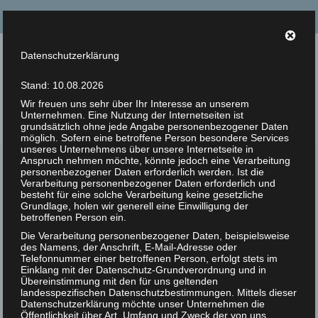
Suche
nach:
Datenschutzerklärung
Tierrechte Kaplan
Stand: 10.08.2026
Helmut F. Kaplan – Philosoph und Autor
Wir freuen uns sehr über Ihr Interesse an unserem
Unternehmen. Eine Nutzung der Internetseiten ist
Menü
grundsätzlich ohne jede Angabe personenbezogener Daten
möglich. Sofern eine betroffene Person besondere Services
unseres Unternehmens über unsere Internetseite in
Anspruch nehmen möchte, könnte jedoch eine Verarbeitung
Zur Person
personenbezogener Daten erforderlich werden. Ist die
Die schönen Seiten des
Verarbeitung personenbezogener Daten erforderlich und
10
Artikel
besteht für eine solche Verarbeitung keine gesetzliche
Lebens – Über
Grundlage, holen wir generell eine Einwilligung der
AUG 2017
betroffenen Person ein.
Feinschmecker und
Bücher
Die Verarbeitung personenbezogener Daten, beispielsweise
andere Tierfreunde
des Namens, der Anschrift, E-Mail-Adresse oder
Zitate
Telefonnummer einer betroffenen Person, erfolgt stets im
Einklang mit der Datenschutz-Grundverordnung und in
Veröffentlicht in:
Unkategorisiert
|
0
Photos
Übereinstimmung mit den für uns geltenden
landesspezifischen Datenschutzbestimmungen. Mittels dieser
Die schönen Seiten des Lebens – Über Feinschmecker
Datenschutzerklärung möchte unser Unternehmen die
Animal Rights Art
und andere Tierfreunde
Öffentlichkeit über Art, Umfang und Zweck der von uns