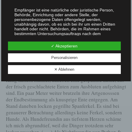
Tiere: Wenn es euch nicht gelingt, in einem System „Fuß
Empfänger ist eine natürliche oder juristische Person,
zu fassen“, das euch umbringt, habt ihr keine
Behörde, Einrichtung oder andere Stelle, der
Überlebensschance!
personenbezogene Daten offengelegt werden,
unabhängig davon, ob es sich bei ihr um einen Dritten
(Freß-)Szenenwechsel: Hanoi. Nicole Schmidt berichtet
handelt oder nicht. Behörden, die im Rahmen eines
bestimmten Untersuchungsauftrags nach dem
(S. 45 f.) über die schönen Seiten Vietnams:
Unionsrecht oder dem Recht der Mitgliedstaaten
möglicherweise personenbezogene Daten erhalten,
✓ Akzeptieren
„Das Leben spielt sich vorwiegend auf der Straße ab.
gelten jedoch nicht als Empfänger.
Kleine Obststände, … improvisierte Garküchen …, ein
Personalisieren
Korb mit quakenden Fröschen …. Ein besonderes
j) Dritter
Erlebnis ist ein Besuch des Hom-Marktes, auf dem
✕ Ablehnen
morgens quirlige Betriebsamkeit herrscht. ( … ) In einem
Dritter ist eine natürliche oder juristische Person, Behörde,
Käfig flattern Hühner, daneben eine gespannte Leine, auf
Einrichtung oder andere Stelle außer der betroffenen
der frisch geschlachtete Enten zum Ausbluten aufgehängt
Person, dem Verantwortlichen, dem Auftragsverarbeiter
und den Personen, die unter der unmittelbaren
sind. Ein paar Meter weiter brutzeln ihre Artgenosssen
Verantwortung des Verantwortlichen oder des
der Endbestimmung als knusprige Ente entgegen. Am
Auftragsverarbeiters befugt sind, die personenbezogenen
Stand daneben locken gegrillte Spanferkel. Es sind bei
Daten zu verarbeiten.
genauerer Betrachtung allerdings keine Ferkel, sondern
Hunde. Als Hundefreundin aus tiefstem Herzen schäme
k) Einwilligung
ich mich abgrundtief, weil die Dinger trotzdem sehr
lecker aussehen. ( … ) Als Nichtfreundin von Python &