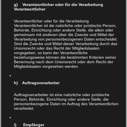
aus. Diese Entwicklung sei aus mehreren Gründen
g) Verantwortlicher oder für die Verarbeitung
Verantwortlicher
„tragisch“. Unter anderem, weil man dadurch der
Möglichkeit verlustig gehe, „das einzigartige
Verantwortlicher oder für die Verarbeitung
Geschmackserlebnis eines Sulmtaler Brathendls mit
Verantwortlicher ist die natürliche oder juristische Person,
Semmelfülle, einer Salami vom Mangaliza-Wollschwein
Behörde, Einrichtung oder andere Stelle, die allein oder
gemeinsam mit anderen über die Zwecke und Mittel der
oder eines Tafelspitzes vom Kärntner Blondvieh zu
Verarbeitung von personenbezogenen Daten entscheidet.
verkosten.“
Sind die Zwecke und Mittel dieser Verarbeitung durch das
Unionsrecht oder das Recht der Mitgliedstaaten
Unter der bemerkenswerten Überschrift
vorgegeben, so kann der Verantwortliche
beziehungsweise können die bestimmten Kriterien seiner
„Überlebenschancen schaffen“ werden die Erfolge des
Benennung nach dem Unionsrecht oder dem Recht der
VEGH dargestellt: Sämtliche 20 gefährdete
Mitgliedstaaten vorgesehen werden.
Haustierrassen, die der Verein „betreut“, konnten vom
Aussterben bewahrt werden. „Betreuung“ heißt hier:
h) Auftragsverarbeiter
Ausbeuten und Umbringen mit Konzept.
Denn mit Folklore hat der VEGH nichts am Hut. Das
Auftragsverarbeiter ist eine natürliche oder juristische
Person, Behörde, Einrichtung oder andere Stelle, die
Überleben der Tiere in Streichelzoos oder
personenbezogene Daten im Auftrag des Verantwortlichen
Brauchtumsmuseen ist nicht sein Ziel: „Eine
verarbeitet.
Haustierrasse hat keine Überlebenschance, wenn mit ihr
nicht gearbeitet wird, wenn sie in der Nutztierhaltung
i) Empfänger
nicht Fuß fassen kann.“ Also aufgepaßt, liebe gefährdete