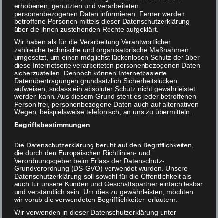
erhobenen, genutzten und verarbeiteten
personenbezogenen Daten informieren. Ferner werden
Helmut F. Kaplan unterstützen
Helmut F. Kaplan
betroffene Personen mittels dieser Datenschutzerklärung
über die ihnen zustehenden Rechte aufgeklärt.
Kontakt
Als „Feinschmecker“, sprich: Berufs(fr)esser ist
Wir haben als für die Verarbeitung Verantwortlicher
Christoph Wagner (gestorben 2010) natürlich von Haus
zahlreiche technische und organisatorische Maßnahmen
aus Tierfreund. Aber man merkt es auch seiner
umgesetzt, um einen möglichst lückenlosen Schutz der über
diese Internetseite verarbeiteten personenbezogenen Daten
einfühlsamen Sprache an. Im „Magazin für die schönen
sicherzustellen. Dennoch können Internetbasierte
Seiten des Lebens“
Gault Millau
, 5, 1999, S. 28, schreibt
Datenübertragungen grundsätzlich Sicherheitslücken
er über Fasane:
aufweisen, sodass ein absoluter Schutz nicht gewährleistet
werden kann. Aus diesem Grund steht es jeder betroffenen
Person frei, personenbezogene Daten auch auf alternativen
„Was sich zwischen April und Juni paarte, hat
Wegen, beispielsweise telefonisch, an uns zu übermitteln.
mittlerweile äußerst wohlschmeckenden Nachwuchs.
Begriffsbestimmungen
Große, bunte Hähne und etwas kleinere, überraschend
farblose (aber im Fleisch viel zartere) Hennen, die alle
Die Datenschutzerklärung beruht auf den Begrifflichkeiten,
erst wieder aufatmen können, wenn am 16. 1. erneut die
die durch den Europäischen Richtlinien- und
Schonzeit beginnt. ( … ) In der Zwischenzeit steht das
Verordnungsgeber beim Erlass der Datenschutz-
Grundverordnung (DS-GVO) verwendet wurden. Unsere
Fasanenvolk unter dem gnadenlosen Regiment der
Datenschutzerklärung soll sowohl für die Öffentlichkeit als
Köche.“
auch für unsere Kunden und Geschäftspartner einfach lesbar
und verständlich sein. Um dies zu gewährleisten, möchten
wir vorab die verwendeten Begrifflichkeiten erläutern.
Christoph Wagner ist, wie schon gesagt,
„Feinschmecker“. Man überlege einmal einen Moment,
Wir verwenden in dieser Datenschutzerklärung unter