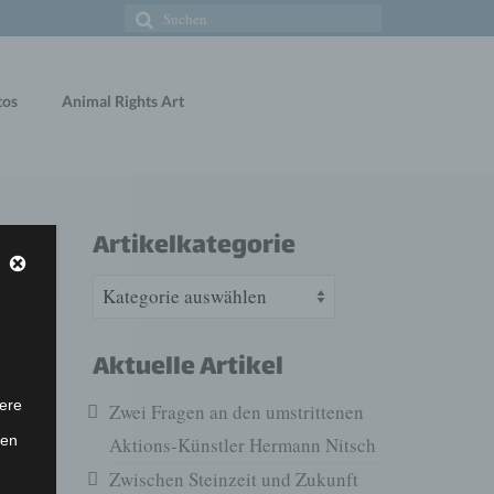
Suche
nach:
tos
Animal Rights Art
Artikelkategorie
18
Artikelkategorie
JAN 2018
Aktuelle Artikel
ene
ere
Zwei Fragen an den umstrittenen
0
ten
Aktions-Künstler Hermann Nitsch
en.
n
Zwischen Steinzeit und Zukunft