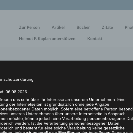
Zur Person
Artikel
Bücher
Zitate
Pho
Helmut F. Kaplan unterstützen
Kontakt
akter
enschutzerklärung
nd: 06.08.2026
 freuen uns sehr über Ihr Interesse an unserem Unternehmen. Eine
ung der Internetseiten ist grundsätzlich ohne jede Angabe
lturmagazins in einem der diversen TV-Koch-Klubs. Das sind j
sonenbezogener Daten möglich. Sofern eine betroffene Person besond
vices unseres Unternehmens über unsere Internetseite in Anspruch
stvoll“ zerhackt oder zerschnitten werden, um dann, mit 10.00
men möchte, könnte jedoch eine Verarbeitung personenbezogener Da
, gebraten, gekocht oder sonst irgendwie „verfeinert“ zu werd
orderlich werden. Ist die Verarbeitung personenbezogener Daten
n, wie witzig, cool und humorvoll die kochenden Prominenten i
rderlich und besteht für eine solche Verarbeitung keine gesetzliche
dlage, holen wir generell eine Einwilligung der betroffenen Person ein.