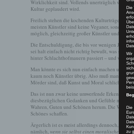
Wirklichkeit sind. Vollends unerträglich wird 
Die
Kultur geplaudert wird.
Ans
erf
Freilich stehen die kochenden Kulturträger mit 
Übe
meisten Künstler sind keine Veganer, sondern ord
Dat
Unt
möglich, gleichzeitig großer Künstler und gemei
erh
info
Die Entschuldigung, die bis vor wenigen Jahrzeh
Dat
sei halt einfach nicht richtig bewußt, was sie da
Wir 
hinter Schlachthofmauern passiert – und wer dafü
org
Sch
sic
Man könnte es sich nun einfach machen und sage
grun
kaum noch Künstler übrig. Also muß man sich w
gew
Mörder sind, daß Kunst und Moral schlicht weni
Per
beis
Das ist nun zwar keine umwerfende Erkenntnis, a
Beg
diesbezüglichen Gedanken und Gefühle nach wie 
Wahren, Guten und Schönen herum. Die Wahrhei
Die 
Eur
Schönes schaffen.
Dat
Date
Ärgerlich ist es meist allerdings dennoch, wenn
Kun
nämlich,
wenn sie selbst einen moralischen Ansp
zu g