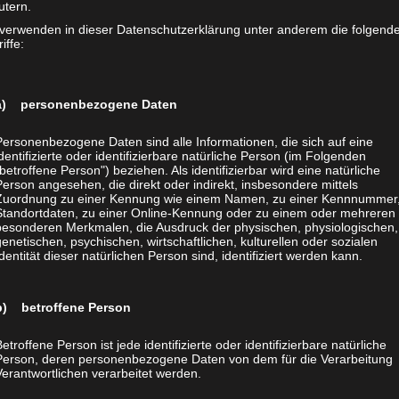
utern.
h keinem moralischen Anspruch gerecht werden. Das gilt umso m
ber Tiere auch noch öffentlich und zynisch zelebrieren. Ethik is
 verwenden in dieser Datenschutzerklärung unter anderem die folgend
iffe:
chte fordern und andererseits für banalste Zwecke Tierrechte m
a) personenbezogene Daten
Nächster B
Personenbezogene Daten sind alle Informationen, die sich auf eine
identifizierte oder identifizierbare natürliche Person (im Folgenden
„betroffene Person") beziehen. Als identifizierbar wird eine natürliche
Person angesehen, die direkt oder indirekt, insbesondere mittels
Zuordnung zu einer Kennung wie einem Namen, zu einer Kennnummer,
Standortdaten, zu einer Online-Kennung oder zu einem oder mehreren
besonderen Merkmalen, die Ausdruck der physischen, physiologischen,
genetischen, psychischen, wirtschaftlichen, kulturellen oder sozialen
Identität dieser natürlichen Person sind, identifiziert werden kann.
b) betroffene Person
etroffene Person ist jede identifizierte oder identifizierbare natürliche
Person, deren personenbezogene Daten von dem für die Verarbeitung
Verantwortlichen verarbeitet werden.