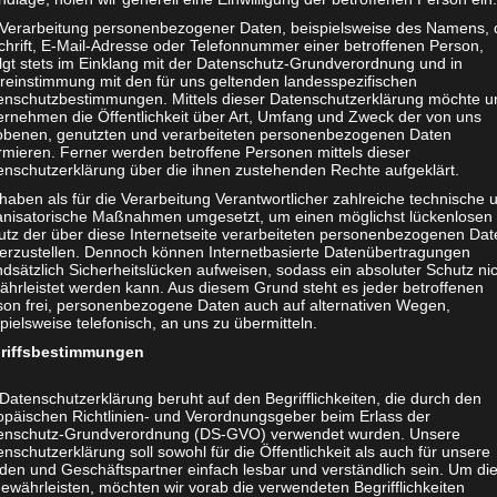
es, wenn während der Leichenschändung auch noch über Kunst u
 Verarbeitung personenbezogener Daten, beispielsweise des Namens, 
chrift, E-Mail-Adresse oder Telefonnummer einer betroffenen Person,
olgt stets im Einklang mit der Datenschutz-Grundverordnung und in
ihren grauenvollen Geschmacklosigkeiten nicht alleine: Auch di
reinstimmung mit den für uns geltenden landesspezifischen
inäre Fleischfresser. Oft habe ich mich gefragt: Wie ist es nur
enschutzbestimmungen. Mittels dieser Datenschutzerklärung möchte u
ernehmen die Öffentlichkeit über Art, Umfang und Zweck der von uns
ner Tiermörder zu sein?
obenen, genutzten und verarbeiteten personenbezogenen Daten
rmieren. Ferner werden betroffene Personen mittels dieser
nten noch möglich war, gibt es heute jedenfalls nicht mehr: de
enschutzerklärung über die ihnen zustehenden Rechte aufgeklärt.
 essen und was sie damit bewirken. Wer heute wissen will, weiß, 
haben als für die Verarbeitung Verantwortlicher zahlreiche technische 
r verantwortlich ist.
anisatorische Maßnahmen umgesetzt, um einen möglichst lückenlosen
utz der über diese Internetseite verarbeiteten personenbezogenen Dat
herzustellen. Dennoch können Internetbasierte Datenübertragungen
n: Entweder jemand ist Künstler oder Mörder. Nur: Dann blieb
dsätzlich Sicherheitslücken aufweisen, sodass ein absoluter Schutz ni
ohl zur Erkenntnis durchringen, daß viele Menschen Künstler
u
ährleistet werden kann. Aus diesem Grund steht es jeder betroffenen
g miteinander zu tun haben.
son frei, personenbezogene Daten auch auf alternativen Wegen,
pielsweise telefonisch, an uns zu übermitteln.
ber unsere Reaktion darauf zeigt immerhin, wie verworren unse
riffsbestimmungen
vor sind. In unseren Köpfen spukt noch immer die Vorstellun
t aber ist: Auch schlechte Menschen können Wahres erkennen 
Datenschutzerklärung beruht auf den Begrifflichkeiten, die durch den
opäischen Richtlinien- und Verordnungsgeber beim Erlass der
enschutz-Grundverordnung (DS-GVO) verwendet wurden. Unsere
nschutzerklärung soll sowohl für die Öffentlichkeit als auch für unsere
 sich Künstler als moralisch minderwertige Menschen erweisen.
den und Geschäftspartner einfach lesbar und verständlich sein. Um di
ruch erheben.
Wer gewohnheitsmäßig an der Folter und Ermor
ewährleisten, möchten wir vorab die verwendeten Begrifflichkeiten