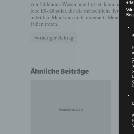
erlä
von fühlenden Wesen beteiligt ist, kann nämlic
jene Eß-Künstler, die die menschliche Tyrannei ü
Wir
Begr
unteilbar. Man kann nicht einerseits Menschenre
Füßen treten.
Vorheriger Beitrag
Ähnliche Beiträge
B