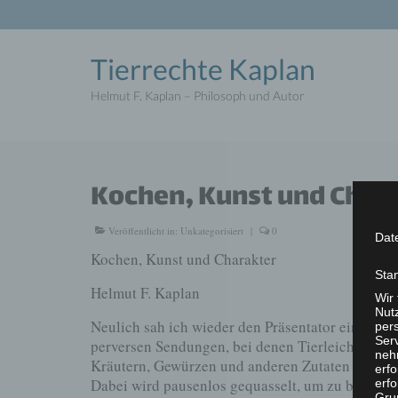
Tierrechte Kaplan
Helmut F. Kaplan – Philosoph und Autor
Kochen, Kunst und Char
Veröffentlicht in:
Unkategorisiert
|
0
Dat
Kochen, Kunst und Charakter
Sta
Helmut F. Kaplan
Wir
Nutz
Neulich sah ich wieder den Präsentator eines Ku
per
Ser
perversen Sendungen, bei denen Tierleichen „kun
neh
Kräutern, Gewürzen und anderen Zutaten versehen
erf
Dabei wird pausenlos gequasselt, um zu beweise
erfo
Grun