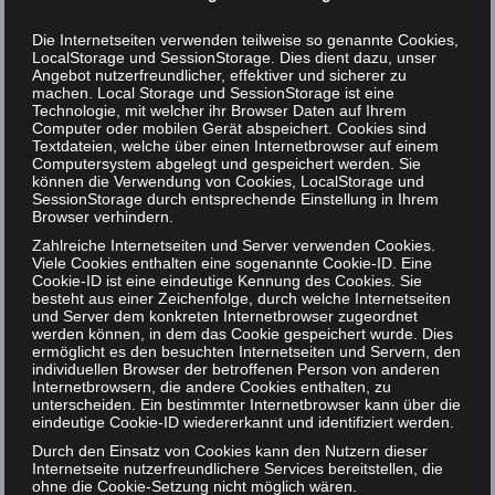
Die Internetseiten verwenden teilweise so genannte Cookies,
LocalStorage und SessionStorage. Dies dient dazu, unser
Angebot nutzerfreundlicher, effektiver und sicherer zu
machen. Local Storage und SessionStorage ist eine
Tierrechte – Nur nicht
1
Technologie, mit welcher ihr Browser Daten auf Ihrem
Computer oder mobilen Gerät abspeichert. Cookies sind
fanatisch!
FEB 2018
Textdateien, welche über einen Internetbrowser auf einem
Computersystem abgelegt und gespeichert werden. Sie
können die Verwendung von Cookies, LocalStorage und
Veröffentlicht in:
Unkategorisiert
|
0
SessionStorage durch entsprechende Einstellung in Ihrem
Browser verhindern.
Tierrechte – Nur nicht fanatisch! Helmut F. Kaplan
Zahlreiche Internetseiten und Server verwenden Cookies.
Man nehme die schaurigsten Phantasien des
Viele Cookies enthalten eine sogenannte Cookie-ID. Eine
perversesten Sadisten und verwende sie als Vorlage
Cookie-ID ist eine eindeutige Kennung des Cookies. Sie
für eine industrialisierte Folterkammer. Nach dem
besteht aus einer Zeichenfolge, durch welche Internetseiten
und Server dem konkreten Internetbrowser zugeordnet
Vorbild dieser Musterwerkstätte des Grauens
werden können, in dem das Cookie gespeichert wurde. Dies
errichte man auf der ganzen Welt Zweigstellen
ermöglicht es den besuchten Internetseiten und Servern, den
dieses …
Weiter
individuellen Browser der betroffenen Person von anderen
Internetbrowsern, die andere Cookies enthalten, zu
unterscheiden. Ein bestimmter Internetbrowser kann über die
eindeutige Cookie-ID wiedererkannt und identifiziert werden.
Durch den Einsatz von Cookies kann den Nutzern dieser
Internetseite nutzerfreundlichere Services bereitstellen, die
ohne die Cookie-Setzung nicht möglich wären.