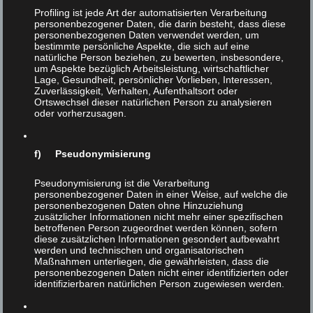
Profiling ist jede Art der automatisierten Verarbeitung
personenbezogener Daten, die darin besteht, dass diese
personenbezogenen Daten verwendet werden, um
bestimmte persönliche Aspekte, die sich auf eine
Tierrechte, „Haustiere“
4
natürliche Person beziehen, zu bewerten, insbesondere,
um Aspekte bezüglich Arbeitsleistung, wirtschaftlicher
und „Nutztiere“
Lage, Gesundheit, persönlicher Vorlieben, Interessen,
FEB 2018
Zuverlässigkeit, Verhalten, Aufenthaltsort oder
Ortswechsel dieser natürlichen Person zu analysieren
Veröffentlicht in:
Unkategorisiert
|
0
oder vorherzusagen.
Tierrechte, „Haustiere“ und „Nutztiere“ Helmut F.
Kaplan Der Kampf für Tierrechte ist eine mühsame
f) Pseudonymisierung
Sache. Aber einen großen Vorteil hat das Thema:
Alle vernünftigen und moralischen Argumente
Pseudonymisierung ist die Verarbeitung
personenbezogener Daten in einer Weise, auf welche die
sprechen FÜR Tierrechte! Der Anlaß für folgende
personenbezogenen Daten ohne Hinzuziehung
Überlegungen ist ein sehr trauriger und …
Weiter
zusätzlicher Informationen nicht mehr einer spezifischen
betroffenen Person zugeordnet werden können, sofern
diese zusätzlichen Informationen gesondert aufbewahrt
werden und technischen und organisatorischen
Maßnahmen unterliegen, die gewährleisten, dass die
personenbezogenen Daten nicht einer identifizierten oder
identifizierbaren natürlichen Person zugewiesen werden.