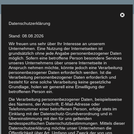
Suche
nach:
Datenschutzerklärung
Tierrechte Kaplan
Stand: 08.08.2026
Helmut F. Kaplan – Philosoph und Autor
Wir freuen uns sehr über Ihr Interesse an unserem
Unternehmen. Eine Nutzung der Internetseiten ist
Menü
grundsätzlich ohne jede Angabe personenbezogener Daten
möglich. Sofern eine betroffene Person besondere Services
unseres Unternehmens über unsere Internetseite in
Anspruch nehmen möchte, könnte jedoch eine Verarbeitung
Zur Person
Aktuelle Artikel
personenbezogener Daten erforderlich werden. Ist die
Verarbeitung personenbezogener Daten erforderlich und
Artikel
besteht für eine solche Verarbeitung keine gesetzliche
Grundlage, holen wir generell eine Einwilligung der
betroffenen Person ein.
Bücher
Die Verarbeitung personenbezogener Daten, beispielsweise
des Namens, der Anschrift, E-Mail-Adresse oder
Zitate
Telefonnummer einer betroffenen Person, erfolgt stets im
Einklang mit der Datenschutz-Grundverordnung und in
Photos
Übereinstimmung mit den für uns geltenden
landesspezifischen Datenschutzbestimmungen. Mittels dieser
Datenschutzerklärung möchte unser Unternehmen die
Animal Rights Art
Öffentlichkeit über Art, Umfang und Zweck der von uns