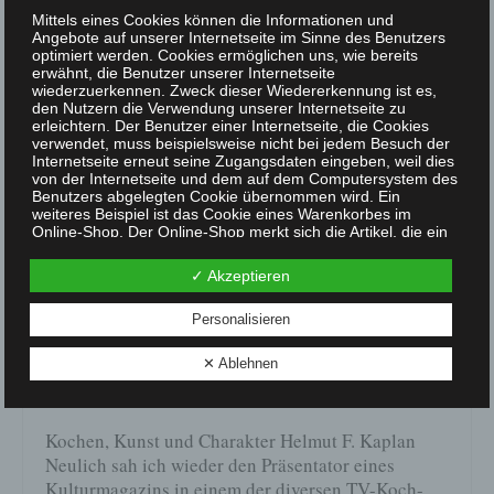
Mittels eines Cookies können die Informationen und
Angebote auf unserer Internetseite im Sinne des Benutzers
optimiert werden. Cookies ermöglichen uns, wie bereits
erwähnt, die Benutzer unserer Internetseite
wiederzuerkennen. Zweck dieser Wiedererkennung ist es,
den Nutzern die Verwendung unserer Internetseite zu
erleichtern. Der Benutzer einer Internetseite, die Cookies
verwendet, muss beispielsweise nicht bei jedem Besuch der
Internetseite erneut seine Zugangsdaten eingeben, weil dies
von der Internetseite und dem auf dem Computersystem des
Benutzers abgelegten Cookie übernommen wird. Ein
weiteres Beispiel ist das Cookie eines Warenkorbes im
Online-Shop. Der Online-Shop merkt sich die Artikel, die ein
Kunde in den virtuellen Warenkorb gelegt hat, über ein
Cookie.
✓ Akzeptieren
Die betroffene Person kann die Setzung von Cookies durch
Kochen, Kunst und
unsere Internetseite jederzeit mittels einer entsprechenden
18
Personalisieren
Einstellung des genutzten Internetbrowsers verhindern und
Charakter
damit der Setzung von Cookies dauerhaft widersprechen.
JAN 2018
✕ Ablehnen
Ferner können bereits gesetzte Cookies jederzeit über einen
Internetbrowser oder andere Softwareprogramme gelöscht
Veröffentlicht in:
Unkategorisiert
|
0
werden. Dies ist in allen gängigen Internetbrowsern möglich.
Deaktiviert die betroffene Person die Setzung von Cookies in
dem genutzten Internetbrowser, sind unter Umständen nicht
Kochen, Kunst und Charakter Helmut F. Kaplan
alle Funktionen unserer Internetseite vollumfänglich nutzbar.
Neulich sah ich wieder den Präsentator eines
Erfassung von allgemeinen Daten und Informationen
Kulturmagazins in einem der diversen TV-Koch-