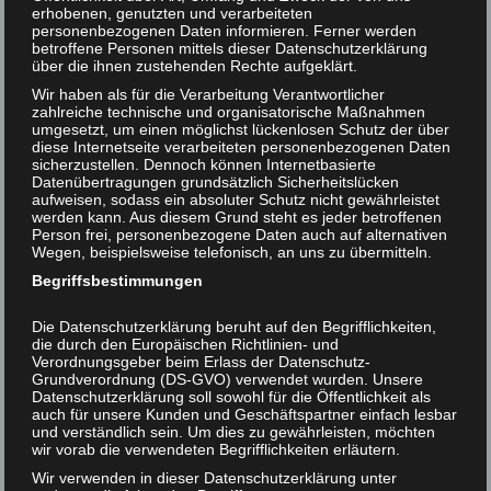
erhobenen, genutzten und verarbeiteten
personenbezogenen Daten informieren. Ferner werden
Helmut F. Kaplan unterstützen
betroffene Personen mittels dieser Datenschutzerklärung
über die ihnen zustehenden Rechte aufgeklärt.
Kontakt
Wir haben als für die Verarbeitung Verantwortlicher
zahlreiche technische und organisatorische Maßnahmen
umgesetzt, um einen möglichst lückenlosen Schutz der über
diese Internetseite verarbeiteten personenbezogenen Daten
sicherzustellen. Dennoch können Internetbasierte
Leitkultur Steinzeit?
17
Datenübertragungen grundsätzlich Sicherheitslücken
aufweisen, sodass ein absoluter Schutz nicht gewährleistet
werden kann. Aus diesem Grund steht es jeder betroffenen
FEB 2018
Veröffentlicht in:
Unkategorisiert
|
0
Person frei, personenbezogene Daten auch auf alternativen
Wegen, beispielsweise telefonisch, an uns zu übermitteln.
Leitkultur Steinzeit? Helmut F. Kaplan Die
Begriffsbestimmungen
eleganteste Methode, Menschen zu moralischem
Handeln zu bewegen, ist wohl, sie dort abzuholen,
Die Datenschutzerklärung beruht auf den Begrifflichkeiten,
wo sie sich moralisch bereits befinden, also ihre
die durch den Europäischen Richtlinien- und
VORHANDENEN oder BEHAUPTETEN
Verordnungsgeber beim Erlass der Datenschutz-
Grundverordnung (DS-GVO) verwendet wurden. Unsere
moralischen Überzeugungen ernstzunehmen. Wenn
Datenschutzerklärung soll sowohl für die Öffentlichkeit als
man dann zeigen kann, daß ihre …
Weiter
auch für unsere Kunden und Geschäftspartner einfach lesbar
und verständlich sein. Um dies zu gewährleisten, möchten
wir vorab die verwendeten Begrifflichkeiten erläutern.
Wir verwenden in dieser Datenschutzerklärung unter