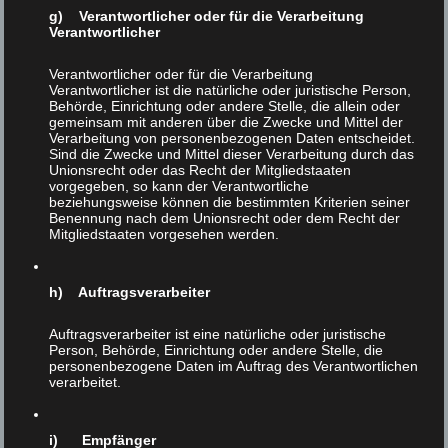
g) Verantwortlicher oder für die Verarbeitung
Verantwortlicher
Verantwortlicher oder für die Verarbeitung
Verantwortlicher ist die natürliche oder juristische Person,
Behörde, Einrichtung oder andere Stelle, die allein oder
gemeinsam mit anderen über die Zwecke und Mittel der
Verarbeitung von personenbezogenen Daten entscheidet.
Sind die Zwecke und Mittel dieser Verarbeitung durch das
Unionsrecht oder das Recht der Mitgliedstaaten
vorgegeben, so kann der Verantwortliche
beziehungsweise können die bestimmten Kriterien seiner
Benennung nach dem Unionsrecht oder dem Recht der
Mitgliedstaaten vorgesehen werden.
Scheinidylle in Salzburg
3
FEB 2018
h) Auftragsverarbeiter
Veröffentlicht in:
Unkategorisiert
|
0
Scheinidylle in Salzburg Helmut F. Kaplan Auf dem
Auftragsverarbeiter ist eine natürliche oder juristische
Person, Behörde, Einrichtung oder andere Stelle, die
Salzburger Mönchsberg gibt es eine Wiese, die ich
personenbezogene Daten im Auftrag des Verantwortlichen
sehr liebe. Sie besteht aus einem Hang und einer
verarbeitet.
Mulde und wird allseits von Bäumen umgrenzt.
Diese verdecken die Sicht auf die
i) Empfänger
dahinterliegenden Häuser, …
Weiter