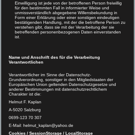
Einwilligung ist jede von der betroffenen Person freiwillig
für den bestimmten Fall in informierter Weise und
Vegan Helmut F. Kaplan Es gibt Dinge, die so
unmissverständlich abgegebene Willensbekundung in
einleuchtend sind, daß es schwer verständlich ist,
Form einer Erklärung oder einer sonstigen eindeutigen
daß sie NICHT begriffen werden. Daß etwa der
bestätigenden Handlung, mit der die betroffene Person zu
verstehen gibt, dass sie mit der Verarbeitung der sie
eigentliche Sinn und das große Verdienst der
betreffenden personenbezogenen Daten einverstanden
Europäischen Union der FRIEDEN in Europa (und
ist.
anderswo) ist, …
Weiter
Name und Anschrift des für die Verarbeitung
Verantwortlichen
Verantwortlicher im Sinne der Datenschutz-
Grundverordnung, sonstiger in den Mitgliedstaaten der
Europäischen Union geltenden Datenschutzgesetze und
anderer Bestimmungen mit datenschutzrechtlichem
Charakter ist die:
Helmut F. Kaplan
A-5020 Salzburg
0699-123 70 307
E-Mail: helmut_kaplan@yahoo.de
Cookies / SessionStorage / LocalStorage