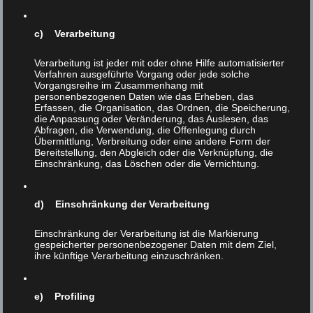
Wird die Tierrechtsbewegung siegen? Helmut F.
Kaplan Frieden auf Erden wird es nie geben – weil
c) Verarbeitung
zu viele Menschen dumm oder böse sind. Aber wir
können dem absurden Treiben entgegenwirken und
Verarbeitung ist jeder mit oder ohne Hilfe automatisierter
Verfahren ausgeführte Vorgang oder jede solche
damit Leiden lindern. Aus dem Gesagten resultiert
Vorgangsreihe im Zusammenhang mit
auch, daß …
Weiter
personenbezogenen Daten wie das Erheben, das
Erfassen, die Organisation, das Ordnen, die Speicherung,
die Anpassung oder Veränderung, das Auslesen, das
Abfragen, die Verwendung, die Offenlegung durch
Übermittlung, Verbreitung oder eine andere Form der
Bereitstellung, den Abgleich oder die Verknüpfung, die
Einschränkung, das Löschen oder die Vernichtung.
d) Einschränkung der Verarbeitung
Einschränkung der Verarbeitung ist die Markierung
gespeicherter personenbezogener Daten mit dem Ziel,
ihre künftige Verarbeitung einzuschränken.
e) Profiling